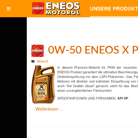
UNSERE PRODUK
0W-50 ENEOS X P
Motoröl
In diesem Premium-Motoröl für PKW der neuesten Ge
ENEOS-Produkt garantiert die ultimative Beschleunig
Direkteinspritzung vor dem LSPI-Phänomen. Das Flagg
Motoren mit direkter und indirekter Einspritzung v
auch “the Golden blood” genannt, steht für das Best
einen unvergleichlichen Fahrkomfort.
SPEZIFIKATIONEN UND FREIGABEN:
API SP
Weiterlesen ...