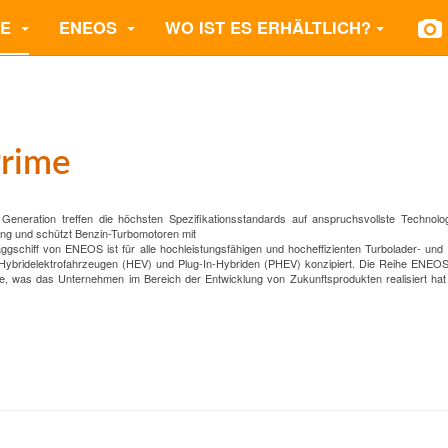
TE
ENEOS
WO IST ES ERHÄLTLICH?
rime
neration treffen die höchsten Spezifikationsstandards auf anspruchsvollste Technolo
ung und schützt Benzin-Turbomotoren mit
schiff von ENEOS ist für alle hochleistungsfähigen und hocheffizienten Turbolader- und 
on Hybridelektrofahrzeugen (HEV) und Plug-In-Hybriden (PHEV) konzipiert. Die Reihe ENE
e, was das Unternehmen im Bereich der Entwicklung von Zukunftsprodukten realisiert hat 