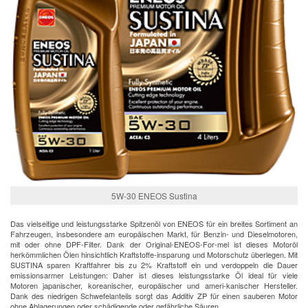
5W-30 ENEOS Sustina
Das vielseitige und leistungsstarke Spitzenöl von ENEOS für ein breites Sortiment an
Fahrzeugen, insbesondere am europäischen Markt, für Benzin- und Dieselmotoren,
mit oder ohne DPF-Filter. Dank der Original-ENEOS-For-mel ist dieses Motoröl
herkömmlichen Ölen hinsichtlich Kraftstoffe-insparung und Motorschutz überlegen. Mit
SUSTINA sparen Kraftfahrer bis zu 2% Kraftstoff ein und verdoppeln die Dauer
emissionsarmer Leistungen: Daher ist dieses leistungsstarke Öl ideal für viele
Motoren japanischer, koreanischer, europäischer und ameri-kanischer Hersteller.
Dank des niedrigen Schwefelanteils sorgt das Additiv ZP für einen sauberen Motor
ohne Ablagerungen oder schädigende oder gefährliche Säuren.