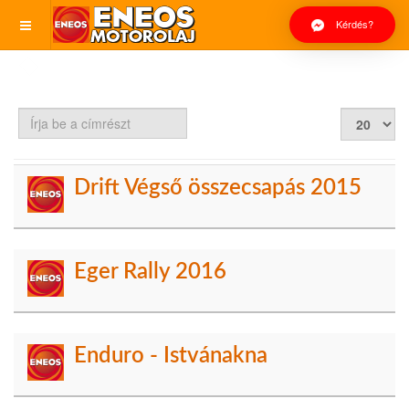
Kérdés?
Írja
Tételek
be
#
a
címrészt
Drift Végső összecsapás 2015
Eger Rally 2016
Enduro - Istvánakna