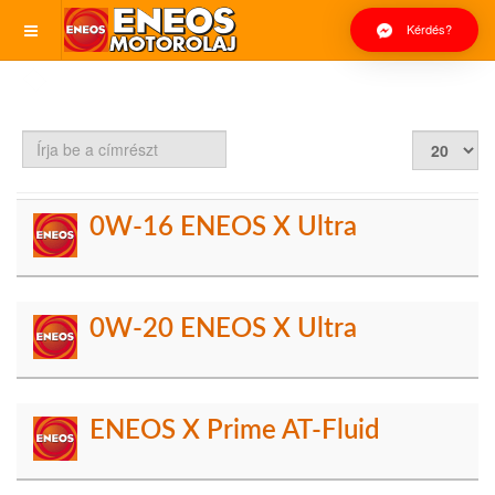
Kérdés?
Írja
Tételek
be
#
a
címrészt
0W-16 ENEOS X Ultra
0W-20 ENEOS X Ultra
ENEOS X Prime AT-Fluid