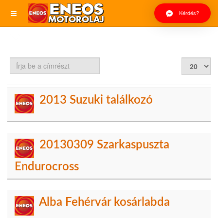
Kérdés?
Írja
Tételek
be
#
a
címrészt
2013 Suzuki találkozó
20130309 Szarkaspuszta
Endurocross
Alba Fehérvár kosárlabda