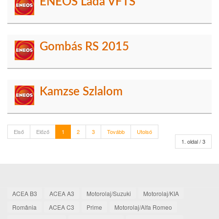
ENEOS Lada VFTS
Gombás RS 2015
Kamzse Szlalom
Első
Előző
1
2
3
Tovább
Utolsó
1. oldal / 3
ACEA B3
ACEA A3
Motorolaj/Suzuki
Motorolaj/KIA
România
ACEA C3
Prime
Motorolaj/Alfa Romeo