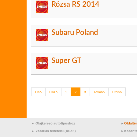
Rózsa RS 2014
Subaru Poland
Super GT
Első
Előző
1
2
3
Tovább
Utolsó
► Olajkereső autótípushoz
►
Oldalté
►
Vásárlás feltételei (ÁSZF)
►
Kosár t