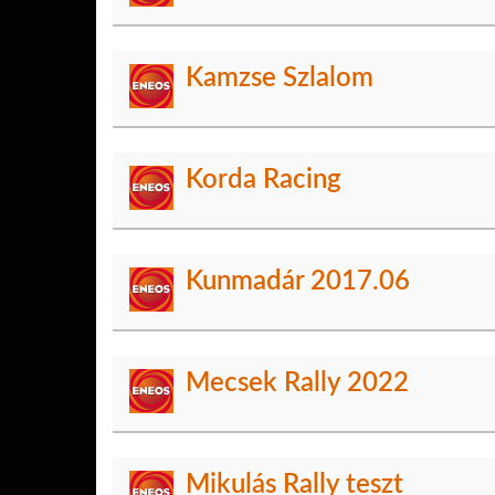
Kamzse Szlalom
Korda Racing
Kunmadár 2017.06
Mecsek Rally 2022
Mikulás Rally teszt