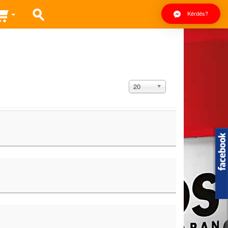
Kérdés?
Tételek
20
#