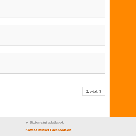
2. oldal / 3
► Biztonsági adatlapok
Kövess minket Facebook-on!