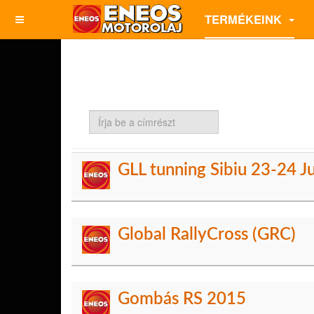
TERMÉKEINK
Írja
be
a
címrészt
GLL tunning Sibiu 23-24 J
Global RallyCross (GRC)
Gombás RS 2015