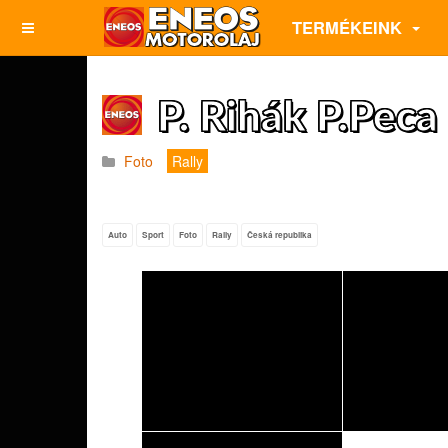
TERMÉKEINK
P. Rihák P.Peca
Foto
Rally
Auto
Sport
Foto
Rally
Česká republika