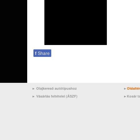
f
Share
► Olajkereső autótípushoz
►
Oldalté
►
Vásárlás feltételei (ÁSZF)
►
Kosár t