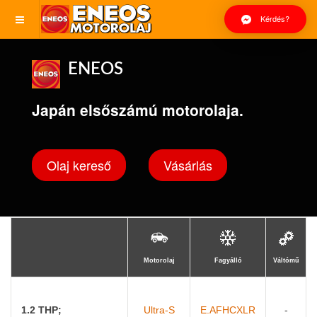
Kérdés?
ENEOS
Japán elsőszámú motorolaja.
Olaj kereső
Vásárlás
Motorolaj
Fagyálló
Váltómű
1.2 THP;
Ultra-S
E.AFHCXLR
-