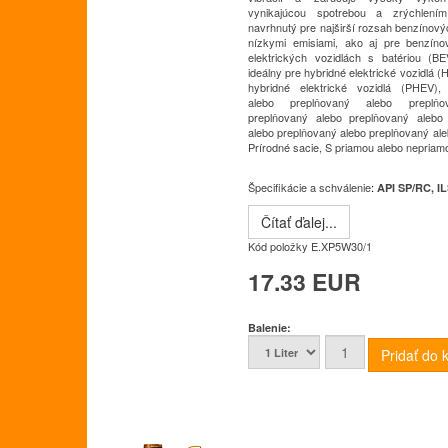
vynikajúcou spotrebou a zrýchlením
navrhnutý pre najširší rozsah benzínov
nízkymi emisiami, ako aj pre benzín
elektrických vozidlách s batériou (BE
ideálny pre hybridné elektrické vozidlá (
hybridné elektrické vozidlá (PHEV),
alebo preplňovaný alebo preplňo
preplňovaný alebo preplňovaný alebo
alebo preplňovaný alebo preplňovaný ale
Prírodné sacie, S priamou alebo nepriamo
Špecifikácie a schválenie
:
API SP/RC, 
Čítať ďalej...
Kód položky
E.XP5W30/1
17.33 EUR
Balenie: