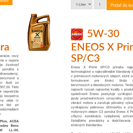
5W-30
ra
ENEOS X Pri
nerácie, nový
SP/C3
nia o úspore
je životnosť
Eneos X Prime SP/C3 prináša najpokr
a pomáha s
technologické a najkvalitnejšie štandardy š
ltramoderný,
v prémiových motorových olejoch, ktoré s
 benzínové a
formulované pre širokú škálu m
gen Audi so
benzínových a dieselových motorov. Tento
 507,00.
Tieto
najnovší rozsah najnovšej kvality v produ
 nepretržite
spoločnosti Eneos poskytuje vynikajúci
ujú bezpečnú
jazdy prostredníctvom výrazného znížen
eny oleja (v
vibrácií motora a zaručuje pôvodný výko
úce tiež pri
vynikajúcou palivovou účinnosťou a zrý
dúchadlách
motorovým olejom C3 ponúka Eneos X P
u.
víťaznú kombináciu vylepšenej ochra
čistejšieho prevádzky a dodržiavania 
 Plus, ACEA
emisných štandardov.
rcedes Benz
BMW LL-04,