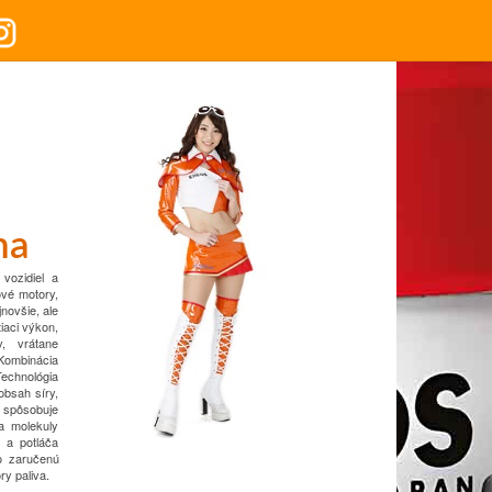
na
 vozidiel a
ové motory,
novšie, ale
iaci výkon,
,
vrátane
Kombinácia
Technológia
obsah síry,
spôsobuje
a molekuly
n a potláča
o zaručenú
y paliva.