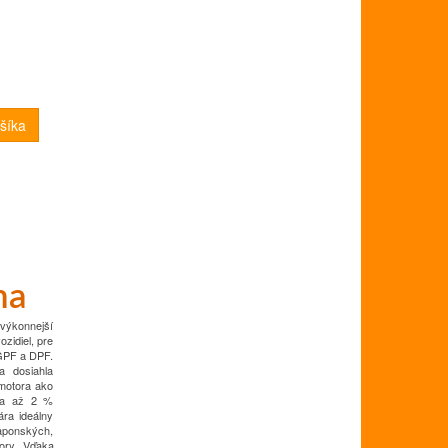
na
ýkonnejší
ozidiel, pre
GPF a DPF.
 dosiahla
motora ako
ka až 2 %
ára ideálny
aponských,
ory.
Vďaka