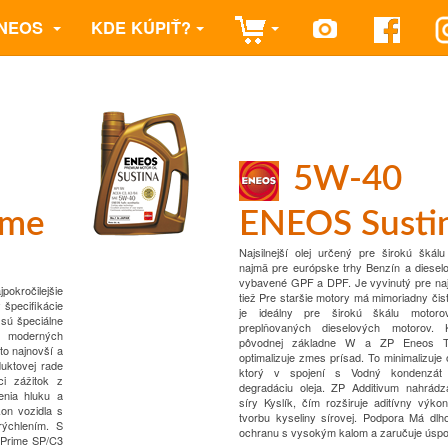
NEOS
KDE KÚPIŤ?
5W-40
ime
ENEOS Susti
Najsilnejší olej určený pre širokú škálu
najmä pre európske trhy
Benzín a diesel
vybavené GPF a DPF.
Je vyvinutý pre naj
kročilejšie
tiež
Pre staršie motory má mimoriadny čist
 špecifikácie
je ideálny pre širokú škálu motorov
 sú špeciálne
preplňovaných dieselových motorov.
 moderných
pôvodnej základne W a ZP Eneos
to najnovší a
optimalizuje zmes prísad.
To minimalizuje 
duktovej rade
ktorý v spojení s
Vodný kondenzát 
ci zážitok z
degradáciu oleja.
ZP Additivum nahrádz
enia hluku a
síry
Kyslík, čím rozširuje aditívny výko
on vozidla s
tvorbu kyseliny sírovej.
Podpora
Má dlh
rýchlením. S
ochranu s vysokým kalom a zaručuje úspor
Prime SP/C3