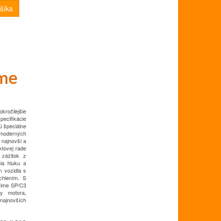
me
očilejšie
pecifikácie
ú špeciálne
oderných
 najnovší a
ktovej rade
 zážitok z
ia hluku a
n vozidla s
chlením. S
rime SP/C3
ny motora,
najnovších