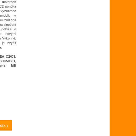
motoroch
C2 ponúka
e významné
omobilu v
nu
znížená
na zlepšení
 politika je
 s novými
e
Výkonné,
 je zvýšiť
a.
EA C2/C3,
00/50501,
-Benz MB