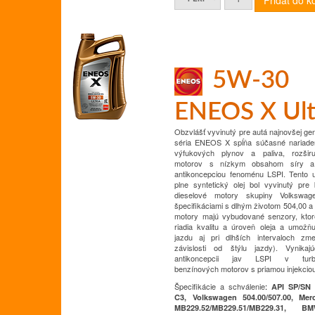
5W-30
ENEOS X Ult
Obzvlášť vyvinutý pre autá najnovšej ge
séria ENEOS X spĺňa súčasné nariade
výfukových plynov a paliva, rozširu
motorov s nízkym obsahom síry 
antikoncepciou fenoménu LSPI.
Tento u
plne syntetický olej bol vyvinutý pre
dieselové motory skupiny Volkswa
špecifikáciami s dlhým životom 504,00 a
motory majú vybudované senzory, ktoré
riadia kvalitu a úroveň oleja a umožň
jazdu aj pri dlhších intervaloch zm
závislosti od štýlu jazdy).
Vynikaj
antikoncepcii jav LSPI v turbo
benzínových motorov s priamou injekcio
Špecifikácie a schválenie
:
API SP/SN
C3, Volkswagen 504.00/507.00, Me
MB229.52/MB229.51/MB229.31, 