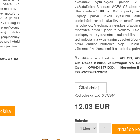
systémov výfukových plynov v 
 paliva.
Je
vyžadujúcich
Štandard ACEA C3 alebo 
ých motorov s
dlhú životnosť DPF a TWC a poskytuj
ové motory v
Úspory paliva.
Kvôli výskumu aut
V) a je tiež
posledných rokoch škodlivých emisií ply
HEV) a plug-in
na polovicu.
Výrobcovia neustále pracujú 
 preplňovaný
množstva emisií: jeden z vodičov
Táto
vaný alebo
postupným vybavením automobilov
 preplňovaný
technológiami a využívaním vysokej úrovn
bo pre hybrid
nízko emisné motorové oleje.
Cieľom
u injekciou
výkonnosť zníženia emisií a
spotreba paliv
Špecifikácie a schválenie
:
API SN, AC
ILSAC GF-6A
GM Dexos 2-2009, Volkswagen VW 505
Opel OV0401547-D30, Mercedes
229.52/229.51/229/31
Čítať ďalej...
Kód položky
E.XHX5W30/1
12.03 EUR
Balenie: