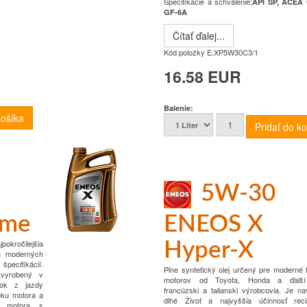
Špecifikácie a schválenie
:
API
SP, ACEA 
GF-6A
Čítať ďalej...
Kód položky
E.XP5W30C3/1
16.58 EUR
Balenie:
5W-30
ime
ENEOS X
okročilejšia
Hyper-X
lu moderných
pecifikácií.
Plne syntetický olej určený pre moderné 
„vyrobený v
motorov od Toyota,
Honda a ďalší 
tok z jazdy
francúzski a talianski výrobcovia.
Je na
uku motora a
dlhé
Život a najvyššia účinnosť reci
n motora s