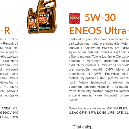
5W-30
-R
ENEOS Ultra
olej s nízkou
Tento ultra pokročilý plne syntetický ol
y Renault sú
viskozitou navrhnutý pre najnovšie
Moto
 oleje.
Bol
jedným z najnovších ENEOS pre OEM 
život a výkon
Vyvinuté na zníženie emisií a zvýšenie ž
ckého základu
výkonu motora.
Toto je top úplne
Olej zo s
 exkluzívny
základu s vybraným aditívnym balík
 určená pre
exkluzívny produkt s
Pridružená technol
si vyžadujú
pre najnovšie vozidlá BMW, ktoré si
torovú dlhú
špecifikáciu LL-12FE.
Poskytuje dlhú
hranu kalov a
motora, vylepšenú čistotu piestov, ochr
iskozitou s
nosiť.
Vďaka technológii s nízkou vi
u
Pre nízke
vysokým indexom viskozity a prísadou
rebu paliva a
trenie tento olej zaisťuje najvyššiu spotre
ne európske
znížené emisie, ktoré
Vyžadujú prísn
normy.
Špecifikácie a schválenie
:
 ACEA C3,
API SN PLUS,
 G30/OV 040
ILSAC GF-5, BMW LONG LIFE 12FE (LL
1 / .52, BMW
Čítať ďalej...