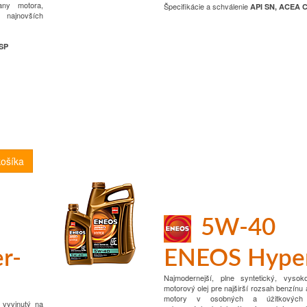
any motora,
Špecifikácie a schválenie
API SN, ACEA 
a najnovších
SP
5W-40
r-
ENEOS Hype
Najmodernejší, plne syntetický, vyso
motorový olej pre najširší rozsah benzínu
motory v osobných a úžitkových 
 vyvinutý na