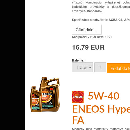
víťaznú kombináciu vylepšenej ochr
čistejšieho prevádzky a dodržiavani
emisných štandardov.
Špecifikácie a schválenie
:
ACEA C3, API
Čítať ďalej...
Kód položky
E.XP5W40C3/1
16.79 EUR
Balenie:
5W-40
ENEOS Hype
FA
Moderný plne syntetický motorový olej