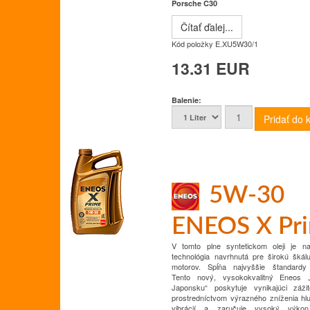
Porsche C30
Čítať ďalej...
Kód položky
E.XU5W30/1
13.31 EUR
Balenie:
5W-30
ENEOS X Pr
V tomto plne syntetickom oleji je najp
technológia navrhnutá pre širokú šká
motorov.
Spĺňa najvyššie štandardy š
Tento nový, vysokokvalitný Eneos 
Japonsku“ poskytuje vynikajúci záži
prostredníctvom výrazného zníženia hl
vibrácií a zaručuje vysoký výko