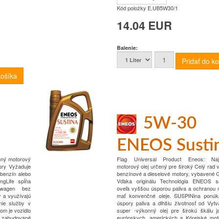
Kód položky
E.UB5W30/1
14.04 EUR
Balenie:
5W-30
a
ENEOS Susti
nný motorový
Flag Universal Product Eneos: Najv
ory
Vyžaduje
motorový olej určený pre široký
Celý rad v
 benzín alebo
benzínové a dieselové motory, vybavené 
ngLife spĺňa
Vďaka originálu
Technológia ENEOS sa
swagen bez
oveľa vyššou úsporou paliva a ochranou 
y a využívajú
mať konvenčné oleje.
SUSPINina ponú
nie služby v
úspory paliva a dlhšiu životnosť od
Vytv
rom je vozidlo
super -výkonný olej pre širokú škálu j
ú zabudované
európskych, amerických a
Kórejské mot