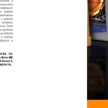
lňovanie a
výkonného
yntetických
a stabilné
h podmienok
 „v polovici
 výrobcov
rval,
Čisté
ka spotreba
yntetickej
a zaisťuje
atických a
ACEA C3,
es-Benz MB
M Dexos 2,
M2C917A,