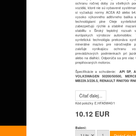
ochranu ročnej doby za všetkých po
vozidlá, ktoré nie sú vybavené systéma
si vyžadujú normy ACEA A3
alebo b4
vysoko výkonného aditívneho balíka s
technológiami plne
Oleje syntetick
zabezpečujú rýchle a stabilné mazan
stabilitu v
Široký teplotný rozsah v
európskych výrobcov automobilov.
syntetická technológia prekonáva synt
minerálne mazivo pre náročnejšie
zaisťuje vynikajúcu ochranu v
prevádzkových podmienkach pri jaz
alebo na diaľnici.
Odporúča sa pre viac 
preplňovaných motorov.
Špecifikácie a schválenie
:
API SP, A
VOLKSWAGEN 50200/50500, MERC
MB229.3/226.5, RENAULT RN0700/ RN
Čítať ďalej...
Kód položky
E.HFA5W40/1
10.12 EUR
Balení: