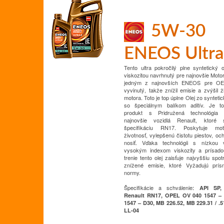
5W-30
ENEOS Ultra
Tento ultra pokročilý plne syntetický 
viskozitou navrhnutý pre najnovšie
Motor
jedným z najnovších ENEOS pre OEM
vyvinutý, takže znížil emisie a zvýšil 
motora.
Toto je top úplne
Olej zo synteti
so špeciálnym balíkom aditív.
Je to
produkt s
Pridružená technológia
najnovšie vozidlá Renault, ktoré 
špecifikáciu RN17.
Poskytuje mo
životnosť, vylepšenú čistotu piestov, oc
nosiť.
Vďaka technológii s nízkou v
vysokým indexom viskozity a prísado
trenie tento olej zaisťuje najvyššiu spot
znížené emisie, ktoré
Vyžadujú prís
normy.
Špecifikácie a schválenie
:
API SP,
Renault RN17, OPEL OV 040 1547 –
1547 – D30, MB 226.52, MB 229.31 / .5
LL-04