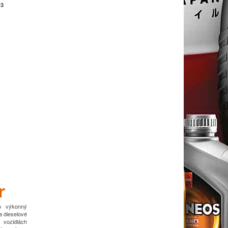
C3
r
ko výkonný
a dieselové
vozidlách