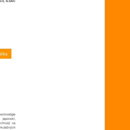
C3, ILSAC
technológie
japonskí,
vrhnutý na
rkulačných