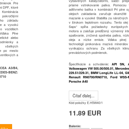
vybavených katalyzátormi, sadzí
prep
dmienok
Pre
priame vstrekovanie paliva.
Pomocou 
mi DPF, ktoré
aditívneho balíka v kombinácii
Pri plne s
.
Kombinácia
olejoch zakladania zaručuje okamžité 
 pokročilými
mazanie a vysoké
Stabilita za náročnýc
ého základu
v širokom teplotnom rozsahu.
Tento olej
ie a vysokú
Saps“
spĺňa požiadavky európskych
o vozidlách
motora a zaisťuje predĺžený výmenný inte
Vďaka
Plne
spaľovanie, znížená spotreba paliva, níz
etické alebo
oleja a nízke emisie.
Vďaka plnej s
podmienky a
technológii prekonáva mazivá minerálov 
o všetkých
vynikajúcu ochranu
Za všetkých klim
de po
mesto
prevádzkových podmienok.
ventilových a
Špecifikácie a schválenie
:
API SN, 
CEA A3/B4,
Volkswagen VW 505.00/505.01, Merced
EDES-BENZ:
229.51/229.31, BMW LongLife LL-04, G
0710
Renault RN0700/RN0710, Ford WSS-
Porsche A40
Čítať ďalej...
Kód položky
E.H5W40/1
11.89 EUR
Balenie: