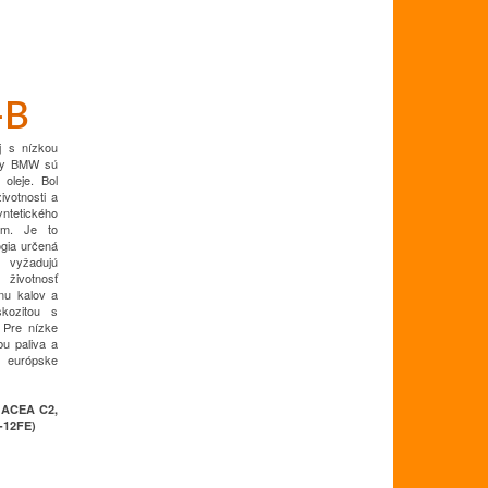
-B
ej s nízkou
ry BMW sú
oleje.
Bol
ivotnosti a
yntetického
om.
Je to
ógia určená
 vyžadujú
 životnosť
anu kalov a
skozitou s
Pre nízke
bu paliva a
e európske
 ACEA C2,
-12FE)