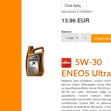
Čítať ďalej...
Kód položky
E.UR5W30/1
13.96 EUR
Balenie:
5W-30
ENEOS Ultr
Moderný, plne syntetický, vysoko výko
olej pre motory Volkswagen Group Mot
sa špecifikácia dlhého života 504,00 pre
507,00 pre naftu.
technické údaje
Lo
požiadavky nových motorov Volk
nastaveného servisného režimu
interval
sofistikovaný systém WIV na plánova
závislosti od podmienok
Štýl jazdy, v kto
prevádzkované.
Tieto motory používaj