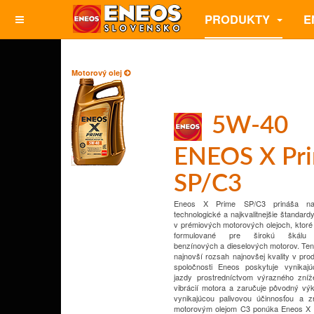
PRODUKTY
E
Motorový olej
5W-40
ENEOS X Pr
SP/C3
Eneos X Prime SP/C3 prináša najpo
technologické a najkvalitnejšie štandardy
v prémiových motorových olejoch, ktoré
formulované pre širokú škálu
benzínových a dieselových motorov. Ten
najnovší rozsah najnovšej kvality v pro
spoločnosti Eneos poskytuje vynikajú
jazdy prostredníctvom výrazného zníž
vibrácií motora a zaručuje pôvodný výk
vynikajúcou palivovou účinnosťou a z
motorovým olejom C3 ponúka Eneos X 