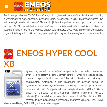
Sortiment produktov ENEOS zahŕňa vysoko výkonné nemrznúce chladiace kvapaliny
s výnimočnými schopnosťami prenosu
tepla, na ochranu a dlhú životnosť motora.
Na
základe výkonného zloženia OEM zaručujú tieto kvapaliny ochranu proti
varu a mrazu
až do -69 °C.
Sú dôkladne testované na vozových parkoch s ťažkými úžitkovými
vozidlami a sú vhodné
pre všetky spaľovacie motory.
Využívajú špičkovú technológiu
organických kyselín (OAT) poskytujú vynikajúce výsledky za
najťažších podmienok.
ENEOS HYPER COOL
XB
Vysoko výkonná nemrznúca kvapalina bez obsahu dusitanov,
amínov a fosfátov s dlhou životnosťou s vysokou schopnosťou
prenosu tepla, vhodná na použitie ako chladivo vo všetkých
spaľovacích motoroch a ako kvapalina na prenos tepla. Je
vyrobená na báze etylénglykolu a zaručuje ochranu proti varu a
mrazu až do -69 °C. Spoľahnite sa na hybrid karboxylátové OAT a
silikát a získajte dlhú životnosť vďaka inhibítoru korózie
zabraňujúcej korózii a ochrane bez nutnosti údržby. Je špeciálne
navrhnutá pre popredných výrobcov motorov vrátane Fiat, BMW,
Mercedes-Benz, GM, MAN, Volvo a Volkswagen.