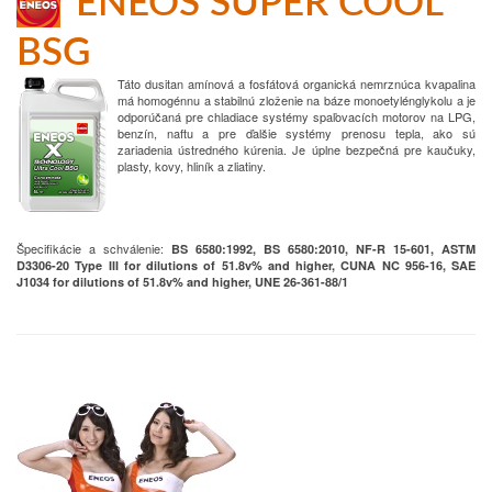
ENEOS SUPER COOL
BSG
Táto dusitan amínová a fosfátová organická nemrznúca kvapalina
má homogénnu a stabilnú zloženie na báze monoetylénglykolu a je
odporúčaná pre chladiace systémy spaľovacích motorov na LPG,
benzín, naftu a pre ďalšie systémy prenosu tepla, ako sú
zariadenia ústredného kúrenia. Je úplne bezpečná pre kaučuky,
plasty, kovy, hliník a zliatiny.
Špecifikácie a schválenie:
BS 6580:1992, BS 6580:2010, NF-R 15-601, ASTM
D3306-20 Type III for dilutions of 51.8v% and higher, CUNA NC 956-16, SAE
J1034 for dilutions of 51.8v% and higher, UNE 26-361-88/1