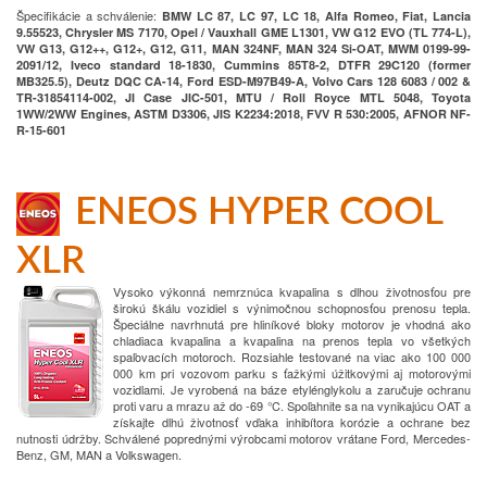
Špecifikácie a schválenie:
BMW LC 87, LC 97, LC 18, Alfa Romeo, Fiat, Lancia
9.55523, Chrysler MS 7170, Opel / Vauxhall GME L1301, VW G12 EVO (TL 774-L),
VW G13, G12++, G12+, G12, G11, MAN 324NF, MAN 324 Si-OAT, MWM 0199-99-
2091/12, Iveco standard 18-1830, Cummins 85T8-2, DTFR 29C120 (former
MB325.5), Deutz DQC CA-14, Ford ESD-M97B49-A, Volvo Cars 128 6083 / 002 &
TR-31854114-002, JI Case JIC-501, MTU / Roll Royce MTL 5048, Toyota
1WW/2WW Engines, ASTM D3306, JIS K2234:2018, FVV R 530:2005, AFNOR NF-
R-15-601
ENEOS HYPER COOL
XLR
Vysoko výkonná nemrznúca kvapalina s dlhou životnosťou pre
širokú škálu vozidiel s výnimočnou schopnosťou prenosu tepla.
Špeciálne navrhnutá pre hliníkové bloky motorov je vhodná ako
chladiaca kvapalina a kvapalina na prenos tepla vo všetkých
spaľovacích motoroch. Rozsiahle testované na viac ako 100 000
000 km pri vozovom parku s ťažkými úžitkovými aj motorovými
vozidlami. Je vyrobená na báze etylénglykolu a zaručuje ochranu
proti varu a mrazu až do -69 °C. Spoľahnite sa na vynikajúcu OAT a
získajte dlhú životnosť vďaka inhibítora korózie a ochrane bez
nutnosti údržby. Schválené poprednými výrobcami motorov vrátane Ford, Mercedes-
Benz, GM, MAN a Volkswagen.