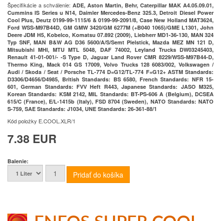
Špecifikácie a schválenie:
ADE, Aston Martin, Behr, Caterpillar MAK A4.05.09.01,
Cummins IS Series u N14, Daimler Mercedes-Benz 325.3, Detroit Diesel Power
Cool Plus, Deutz 0199-99-1115/6 & 0199-99-2091/8, Case New Holland MAT3624,
Ford WSS-M97B44D, GM GMW 3420/GM 6277M (+B040 1065)/GME L1301, John
Deere JDM H5, Kobelco, Komatsu 07.892 (2009), Liebherr MD1-36-130, MAN 324
Typ SNF, MAN B&W AG D36 5600/A/S/Semt Pielstick, Mazda MEZ MN 121 D,
Mitsubishi MHI, MTU MTL 5048, DAF 74002, Leyland Trucks DW03245403,
Renault 41-01-001/- -S Type D, Jaguar Land Rover CMR 8229/WSS-M97B44-D,
Thermo King, Mack 014 GS 17009, Volvo Trucks 128 6083/002, Volkswagen /
Audi / Skoda / Seat / Porsche TL-774 D=G12/TL-774 F=G12+ ASTM Standards:
D3306/D4656/D4985, British Standards: BS 6580, French Standards: NFR 15-
601, German Standards: FVV Heft R443, Japanese Standards: JASO M325,
Korean Standards: KSM 2142, MIL Standards: BT-PS-606 A (Belgium), DCSEA
615/C (France), E/L-1415b (Italy), FSD 8704 (Sweden), NATO Standards: NATO
S-759, SAE Standards: J1034, UNE Standards: 26-361-88/1
Kód položky
E.COOL.XLR/1
7.38 EUR
Balenie: