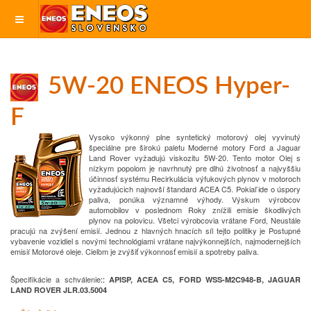
5W-20 ENEOS Hyper-
F
Vysoko výkonný plne syntetický motorový olej vyvinutý
špeciálne pre širokú paletu
Moderné motory Ford a Jaguar
Land Rover vyžadujú viskozitu 5W-20.
Tento motor
Olej s
nízkym popolom je navrhnutý pre dlhú životnosť a najvyššiu
účinnosť systému
Recirkulácia výfukových plynov v motoroch
vyžadujúcich najnovší štandard ACEA C5.
Pokiaľ ide o úspory
paliva, ponúka významné výhody.
Výskum výrobcov
automobilov v poslednom
Roky znížili emisie škodlivých
plynov na polovicu.
Všetci výrobcovia vrátane Ford,
Neustále
pracujú na zvýšení emisií.
Jednou z hlavných hnacích síl tejto politiky je
Postupné
vybavenie vozidiel s novými technológiami vrátane najvýkonnejších, najmodernejších
emisií
Motorové oleje.
Cieľom je zvýšiť výkonnosť emisií a spotreby paliva.
Špecifikácie a schválenie
:
:
APISP, ACEA C5, FORD WSS-M2C948-B, JAGUAR
LAND ROVER JLR.03.5004