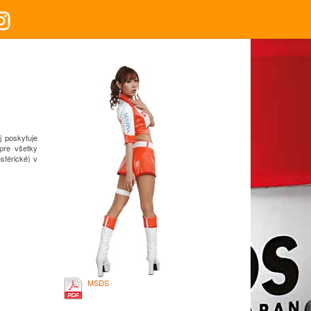
j poskytuje
pre všetky
sférické) v
MSDS