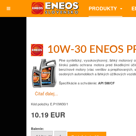
PRODUKTY
E
10W-30 ENEOS P
Plne syntetický, vysokovýkonný, ľahký motorový ol
širokú paletu
ochrana motora pred škodlivými úči
benzínové motory (viac ventilov a preplňovaných,
s
osobných automobiloch a ľahkých úžitkových vozidl
Špecifikácie a schválenie
:
API SM/CF
Čítať ďalej...
Kód položky
E.P10W30/1
10.19 EUR
Balenie: