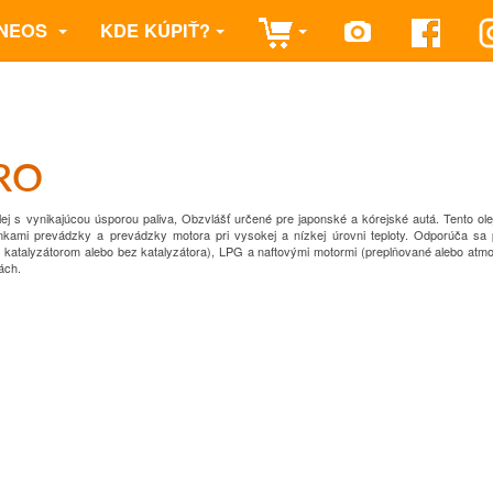
NEOS
KDE KÚPIŤ?
RO
ej s vynikajúcou úsporou paliva,
Obzvlášť určené pre japonské a kórejské autá.
Tento ole
nkami prevádzky a prevádzky motora pri vysokej a nízkej úrovni
teploty.
Odporúča sa 
 katalyzátorom alebo bez katalyzátora), LPG a naftovými motormi (preplňované alebo
atmo
ách.