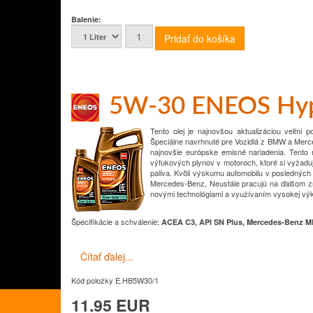
Balenie:
5W-30 ENEOS Hy
Tento olej je najnovšou aktualizáciou veľmi
Špeciálne navrhnuté pre
Vozidlá z BMW a Merc
najnovšie európske emisné nariadenia.
Tento 
výfukových plynov v motoroch, ktoré si vyžad
paliva.
Kvôli výskumu automobilu v posledných 
Mercedes-Benz,
Neustále pracujú na ďalšom zn
novými technológiami a využívaním vysokej výk
Špecifikácie a schválenie
:
ACEA C3, API SN Plus, Mercedes-Benz M
Čítať ďalej...
Kód položky
E.HB5W30/1
11.95 EUR