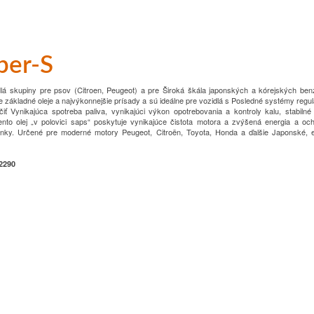
er-S
dlá skupiny pre psov (Citroen, Peugeot) a pre
Široká škála japonských a kórejských ben
ie základné oleje a najvýkonnejšie prísady a sú ideálne pre vozidlá s
Posledné systémy regulá
iť
Vynikajúca spotreba paliva, vynikajúci výkon opotrebovania a kontroly kalu, stabiln
ento olej „v polovici saps“ poskytuje vynikajúce
čistota motora a zvýšená energia a och
nky.
Určené pre moderné motory Peugeot, Citroën, Toyota, Honda a ďalšie
Japonské, 
2290