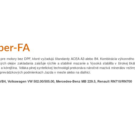
per-FA
ý pre motory bez DPF, ktoré vyžadujú štandardy
ACEA A3 alebo B4.
Kombinácia výkonného 
kých olejov zakladania zaisťuje rýchle a stabilné mazanie a
Vysoká stabilita v širokej šká
a kórejčina.
Vďaka plnej syntetickej technológii prekonáva náročné mazivá minerálov
režim
 a prevádzkových podmienkach
Jazda v meste alebo na diaľnici.
/B4, Volkswagen VW 502.00/505.00, Mercedes-Benz MB 229.5, Renault RN710/RN700