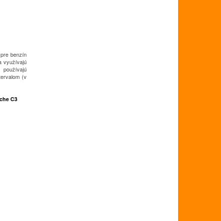
 pre benzín
 a využívajú
y používajú
tervalom (v
sche C3