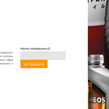
Rýchle vyhľadávanie:
európskych,
nú ochranu
stave vďaka
orovnaní s
Vyhľadávanie