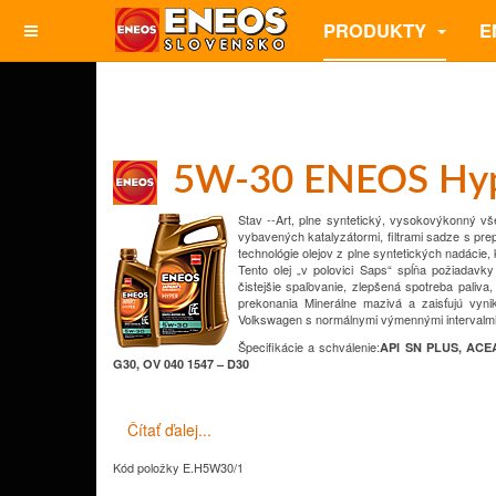
PRODUKTY
E
5W-30 ENEOS Hy
Stav --Art, plne syntetický, vysokovýkonný vš
vybavených katalyzátormi, filtrami
sadze s pre
technológie olejov z plne syntetických nadácie,
Tento olej „v polovici Saps“
spĺňa požiadavky
čistejšie spaľovanie, zlepšená spotreba paliva
prekonania
Minerálne mazivá a zaisťujú vyn
Volkswagen s normálnymi výmennými intervalmi
Špecifikácie a schválenie
:
API SN PLUS, ACEA
G30, OV 040 1547 – D30
Čítať ďalej...
Kód položky
E.H5W30/1