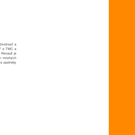
životnosť a
PF a TWC a
Renault je
ním mnohých
 a spotreby