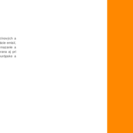
zínových a
cie emisií,
é mazanie a
rana aj pri
európske a