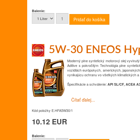
Balenie:
5W-30 ENEOS Hy
Moderný plne syntetický motorový olej vyvinut
Aditive s pokročilým
Technológia plne syntetic
vozidlách európskych, amerických, japonských
vynikajúcu ochranu vo všetkých klimatických
Špecifikácie a schválenie
:
API SL/CF, ACEA A3
Čítať ďalej...
Kód položky
E.HFA5W30/1
10.12 EUR
Balenie: