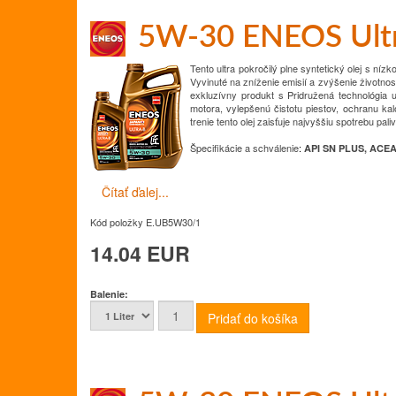
5W-30 ENEOS Ult
Tento ultra pokročilý plne syntetický olej s níz
Vyvinuté na zníženie emisií a zvýšenie životnos
exkluzívny produkt s
Pridružená technológia 
motora, vylepšenú čistotu piestov, ochranu kal
trenie tento olej zaisťuje najvyššiu spotrebu pal
Špecifikácie a schválenie
:
API SN PLUS, ACEA
Čítať ďalej...
Kód položky
E.UB5W30/1
14.04 EUR
Balenie: