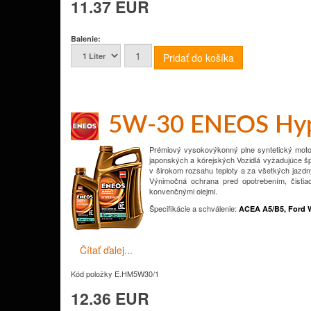
11.37 EUR
Balenie:
5W-30 ENEOS Hyp
Prémiový vysokovýkonný plne syntetický motor
japonských a kórejských
Vozidlá vyžadujúce š
v širokom rozsahu teploty a za všetkých jazd
Výnimočná ochrana pred opotrebením, čistia
konvenčnými olejmi.
Špecifikácie a schválenie
:
ACEA A5/B5, Ford 
Čítať ďalej...
Kód položky
E.HM5W30/1
12.36 EUR