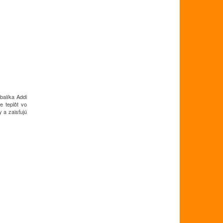
balíka Addi
le teplôt vo
y a zaisťujú