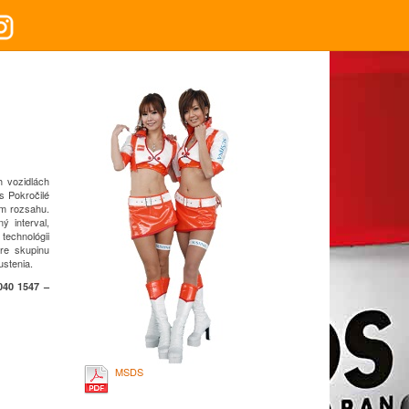
h vozidlách
s
Pokročilé
om rozsahu.
ý interval,
technológii
re skupinu
stenia.
40 1547 –
MSDS