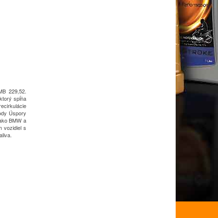
MB 229,52.
ktorý spĺňa
ecirkulácie
ody
Úspory
y ako BMW a
 vozidiel s
liva.