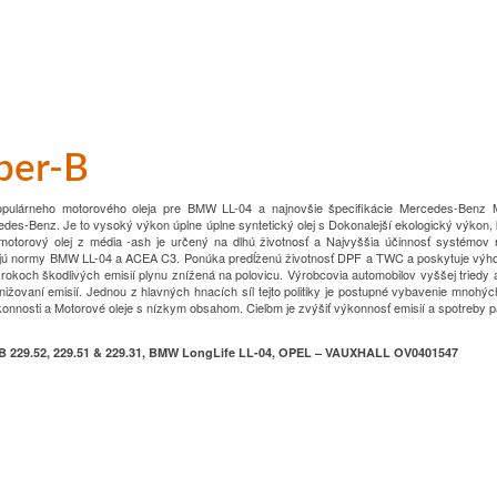
per-B
 populárneho motorového oleja pre BMW
LL-04 a najnovšie špecifikácie Mercedes-Benz 
edes-Benz.
Je to vysoký výkon úplne úplne syntetický olej s
Dokonalejší ekologický výkon, 
motorový olej z média -ash je určený na dlhú životnosť a
Najvyššia účinnosť systémov r
ujú normy
BMW LL-04 a ACEA C3.
Ponúka predĺženú životnosť DPF a TWC a poskytuje výh
rokoch škodlivých emisií plynu
znížená na polovicu.
Výrobcovia automobilov vyššej tried
ižovaní emisií.
Jednou z hlavných hnacích síl tejto politiky je
postupné vybavenie mnohých
onnosti a
Motorové oleje s nízkym obsahom.
Cieľom je zvýšiť výkonnosť emisií a spotreby pa
B 229.52, 229.51 & 229.31, BMW LongLife LL-04, OPEL – VAUXHALL OV0401547