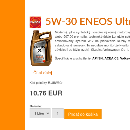
5W-30 ENEOS Ult
Moderný, plne syntetický, vysoko výkonný motorov
alebo 507,00 pre naftu.
technické údaje
LongLife sp
sofistikovaný systém WIV na plánovanie služby v
zabudované senzory,
To neustále monitoruje kvalitu
závislosti od štýlu jazdy).
Skupina Volkswagen
Od 1. 
Špecifikácie a schválenie
:
API SN, ACEA C3, Volks
Čítať ďalej...
Kód položky
E.U5W30/1
10.76 EUR
Balenie: