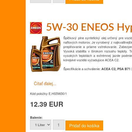
5W-30 ENEOS Hyp
Špičkový plne syntetický olej určený pre vozi
naftových motorov.
Je vyrobený z
najkvalitnejš
preplňovanie a priame vstrekovanie.
Zabezpeč
Vysoká stabilita v širokom rozsahu teploty.
T
vysokých teplotách a extrémnej jazde
podmie
kórejské vozidlá vyžadujúce ACEA C2.
Špecifikácie a schválenie
:
ACEA C2, PSA B71 
Čítať ďalej...
Kód položky
E.HS5W30/1
12.39 EUR
Balenie: