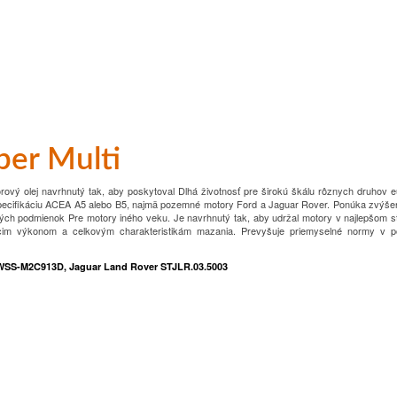
er Multi
ový olej navrhnutý tak, aby poskytoval
Dlhá životnosť pre širokú škálu rôznych druhov 
pecifikáciu ACEA A5 alebo B5, najmä pozemné motory Ford a Jaguar
Rover.
Ponúka zvýše
ných podmienok
Pre motory iného veku.
Je navrhnutý tak, aby udržal motory v najlepšom 
cim výkonom a celkovým charakteristikám mazania.
Prevyšuje priemyselné normy v p
WSS-M2C913D, Jaguar Land Rover STJLR.03.5003