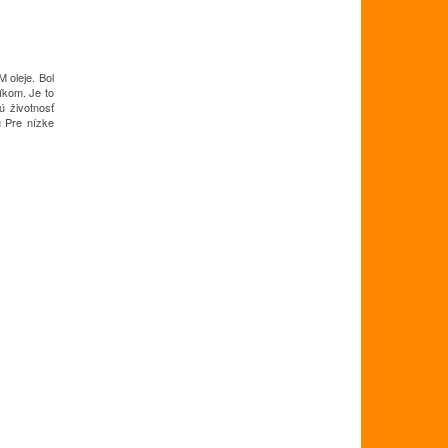
 oleje.
Bol
líkom.
Je to
ú životnosť
u
Pre nízke