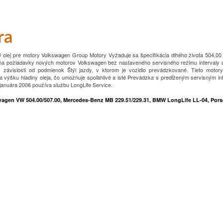
ra
ý olej pre motory Volkswagen Group Motory
Vyžaduje sa špecifikácia dlhého života 504,00
ĺňa požiadavky nových motorov Volkswagen bez nastaveného servisného režimu
intervaly
 závislosti od podmienok
Štýl jazdy, v ktorom je vozidlo prevádzkované.
Tieto motor
 a výšku hladiny oleja, čo umožňuje spoľahlivé a isté
Prevádzka s predĺženým servisným in
januára 2006 používa službu LongLife Service.
wagen VW 504.00/507.00, Mercedes-Benz MB 229.51/229.31, BMW LongLife LL-04, Por