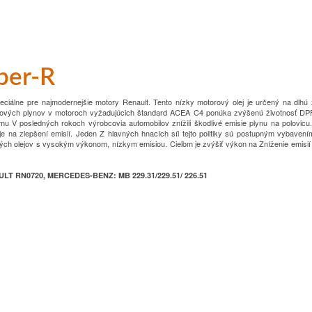
per-R
peciálne pre najmodernejšie motory Renault.
Tento nízky motorový olej je určený na dlhú 
kových plynov v motoroch vyžadujúcich štandard ACEA
C4 ponúka zvýšenú životnosť D
umu
V posledných rokoch výrobcovia automobilov znížili škodlivé emisie plynu na polovicu.
e na zlepšení emisií.
Jeden
Z hlavných hnacích síl tejto politiky sú postupným vybave
ých olejov s vysokým výkonom, nízkym emisiou.
Cieľom je zvýšiť výkon na
Zníženie emisií
LT RN0720, MERCEDES-BENZ: MB 229.31/229.51/ 226.51