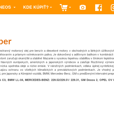
NEOS
KDE KÚPIŤ?
per
estranný motorový olej pre benzín a
dieselové motory v obchodných a ľahkých úžitkovýc
plňovaním a priamym vstrekovaním paliva.
Je dokončený s aditívnym balíkom v kombinácii 
 ktoré zaručujú okamžité a stabilné
Mazanie s vysokou tepelnou stabilitou v širokom teplotn
 hlavných európskych, amerických a japonských výrobcov a zaisťuje
Rozšírený výmenn
, nízka spotreba
oleje a nízke emisie.
V náročných podmienkach, vďaka úplnej syntetickej 
ikajúcu ochranu vo všetkých klimatických a prevádzkových podmienkach.
Je vhodný p
, pre japonsky a
Kórejské vozidlá, BMW, Mercedes-Benz, GM s predĺženými intervalmi prepu
 C3, BMW LL-04, MERCEDES-BENZ: 229.52/229.51/ 229.31, GM Dexos 2, OPEL OV 0