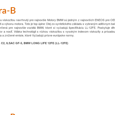
ra-B
kou viskozitou navrhnutý pre najnovšie
Motory BMW sú jedným z najnovších ENEOS pre OEM
ti a výkonu motora.
Toto je top úplne
Olej zo syntetického základu s vybraným aditívnym ba
určená pre najnovšie vozidlá BMW, ktoré si vyžadujú špecifikáciu LL-12FE.
Poskytuje dlh
ov a
nosiť.
Vďaka technológii s nízkou viskozitou s vysokým indexom viskozity a prísado
iva a znížené emisie, ktoré
Vyžadujú prísne európske normy.
 C2, ILSAC GF-5, BMW LONG LIFE 12FE (LL-12FE)