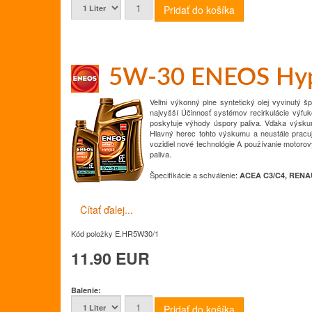
5W-30 ENEOS Hy
Veľmi výkonný plne syntetický olej vyvinutý š
najvyšší
Účinnosť systémov recirkulácie výfu
poskytuje výhody úspory paliva.
Vďaka výsk
Hlavný herec tohto výskumu a neustále pracuj
vozidiel nové technológie
A používanie motorov
paliva.
Špecifikácie a schválenie
:
ACEA C3/C4, RENAU
Čítať ďalej...
Kód položky
E.HR5W30/1
11.90 EUR
Balenie: