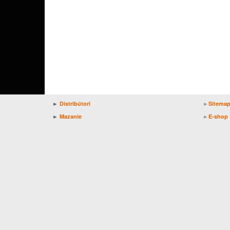
►
Distribútori
►
Sitema
►
Mazanie
►
E-shop