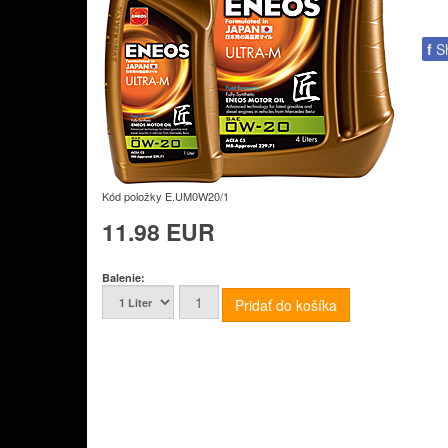
f
S
Kód položky
E.UM0W20/1
11.98 EUR
Balenie: