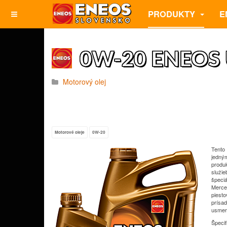
PRODUKTY
E
0W-20 ENEOS 
Motorový olej
Motorové oleje
0W-20
Tento
jedný
produ
služie
špeci
Merce
piesto
prísad
usmer
Špecif