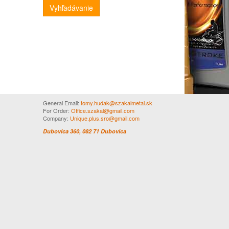
Vyhľadávanie
General Email:
tomy.hudak@szakalmetal.sk
For Order:
Office.szakal@gmail.com
Company:
Unique.plus.sro@gmail.com
Dubovica 360, 082 71 Dubovica