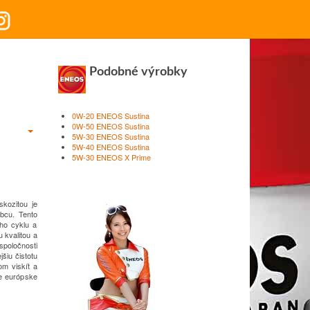
Podobné výrobky
0W-20 ENEOS Sustina
0W-50 ENEOS Sustina
5W-30 ENEOS Sustina
5W-40 ENEOS Sustina
5W-30 ENEOS X Prime
skozitou je
bcu.
Tento
ho cyklu a
 kvalitou a
poločnosti
šiu čistotu
om viskít a
ne európske