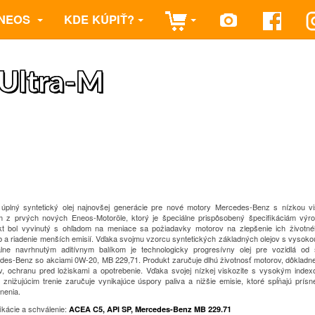
NEOS
KDE KÚPIŤ?
Ultra-M
 úplný syntetický olej najnovšej generácie pre nové motory Mercedes-Benz s nízkou vi
m z prvých nových Eneos-Motoröle, ktorý je špeciálne prispôsobený špecifikáciám výro
kt bol vyvinutý s ohľadom na meniace sa požiadavky motorov na zlepšenie ich životné
b a riadenie menších emisií.
Vďaka svojmu vzorcu syntetických základných olejov s vysokou
álne navrhnutým aditívnym balíkom je technologicky progresívny olej pre vozidlá od s
des-Benz so akciami 0W-20, MB 229,71.
Produkt zaručuje dlhú životnosť motorov, dôkladnej
v, ochranu pred ložiskami a opotrebenie.
Vďaka svojej nízkej viskozite s vysokým index
 znižujúcim trenie zaručuje vynikajúce úspory paliva a nižšie emisie, ktoré spĺňajú prís
nenia.
ikácie a schválenie:
ACEA C5, API SP, Mercedes-Benz MB 229.71