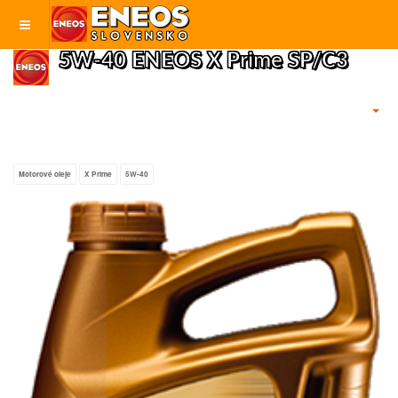
5W-40 ENEOS X Prime SP/C3
Motorové oleje
X Prime
5W-40