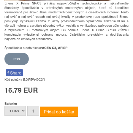
Eneos X Prime SP/C3 prináša najpokročilejšie technologické a najkvalitnejšie
štandardy špecifikácie v prémiových motorových olejoch, ktoré sú špeciálne
formulované pre širokú škálu moderných benzínových a dieselových motorov. Tento
najnovší a najnovší rozsah najnovšej kvality v produktovej rade spoločnosti Eneos
poskytuje vynikajúci zážitok z jazdy prostredníctvom výrazného zníženia hluku a
vibrácií motora a zaručuje pôvodný výkon vozidla s vynikajúcou palivovou účinnosťou
a zrýchlením. S motorovým olejom C3 ponúka Eneos X Prime SP/C3 víťaznú
kombináciu vylepšenej ochrany motora, čistejšieho prevádzky a dodržiavania
najnovších emisných štandardov.
Špecifikácie a schválenie
:
ACEA C3, API
SP
PDS
f
Share
Kód položky
E.XP5W40C3/1
16.79 EUR
Balenie: