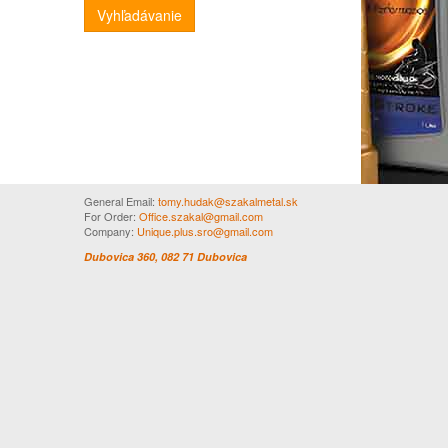
Vyhľadávanie
General Email:
tomy.hudak@szakalmetal.sk
For Order:
Office.szakal@gmail.com
Company:
Unique.plus.sro@gmail.com
Dubovica 360, 082 71 Dubovica