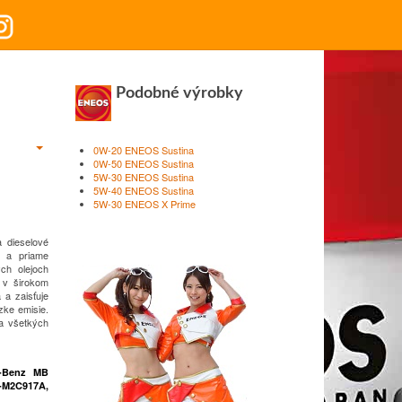
Podobné výrobky
0W-20 ENEOS Sustina
0W-50 ENEOS Sustina
5W-30 ENEOS Sustina
5W-40 ENEOS Sustina
5W-30 ENEOS X Prime
a dieselové
e a priame
ých olejoch
 v širokom
a zaisťuje
zke emisie.
a všetkých
s-Benz MB
-M2C917A,