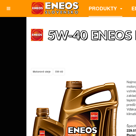
PRODUKTY
E
5W-40 ENEOS 
Motorové oleje
5W-40
Najmo
motor
vstrek
zakla
teplo
predĺž
Vďaka 
klima
Špeci
229.5
Porsc