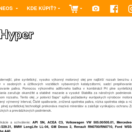
NEOS
KDE KÚPIŤ?
Hyper
dernejší, plne syntetický, vysoko výkonný motorový olej pre najširší rozsah benzínu
y v osobných a úžitkových vozidlách vybavených katalyzátormi, sadzí
preplňovani
ovanie paliva.
Pomocou výkonného aditívneho balíka v kombinácii
Pri plne syntetick
dania zaručuje okamžité a stabilné mazanie a vysoké
Stabilita za náročných podmienok
tnom rozsahu.
Tento olej „v polovici Saps“
spĺňa požiadavky európskych výrobcov motora 
ený výmenný interval,
Čisté spaľovanie, znížená spotreba paliva, nízka spotreba oleja a ní
plnej syntetickej technológii prekonáva mazivá minerálov a zaisťuje vynikajúcu ochranu
Z
tických a prevádzkových podmienok.
fikácie a schválenie
:
API SN, ACEA C3, Volkswagen VW 505.00/505.01, Mercede
1/229.31, BMW LongLife LL-04, GM Dexos 2,
Renault RN0700/RN0710, Ford WSS
he A40