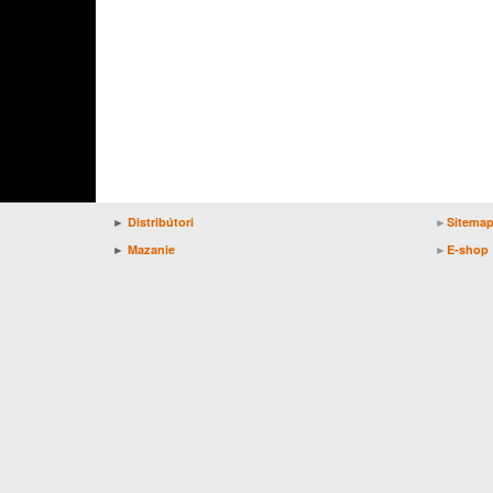
►
Distribútori
►
Sitema
►
Mazanie
►
E-shop