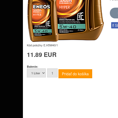
f
S
Kód položky
E.H5W40/1
11.89 EUR
Balenie: