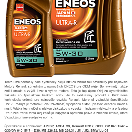
Tento ultra pokročilý plne syntetický olej s nízkou viskozitou navrhnutý pre najnovšie
Motory Renault sú jedným z najnovších ENEOS pre OEM oleje.
Bol vyvinutý, takže
znížil emisie a zvýšil život a výkon motora.
Toto je top úplne
Olej zo syntetického
základu so špeciálnym balíkom aditív.
Je to exkluzívny produkt s
Pridružená
technológia určená pre najnovšie vozidlá Renault, ktoré si vyžadujú špecifikáciu
RN17.
Poskytuje motorovú dlhú životnosť, vylepšenú čistotu piestov, ochranu kalov a
nosiť.
Vďaka technológii s nízkou viskozitou s vysokým indexom viskozity a prísadou
Pre nízke trenie tento olej zaisťuje najvyššiu spotrebu paliva a znížené emisie, ktoré
Vyžadujú prísne európske normy.
Špecifikácie a schválenie
:
API SP, ACEA C3, Renault RN17, OPEL OV 040 1547 –
G30/OV 040 1547 – D30, MB 226.52, MB 229.31 / .51 / .52, BMW LL-04