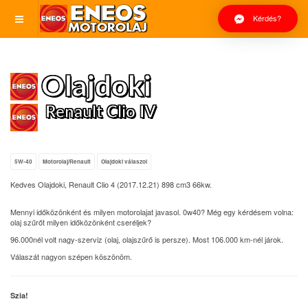
Kérdés?
Olajdoki
Renault Clio IV
5W-40
Motorolaj/Renault
Olajdoki válaszol
Kedves Olajdoki, Renault Clio 4 (2017.12.21) 898 cm3 66kw.
Mennyi időközönként és milyen motorolajat javasol. 0w40? Még egy kérdésem volna:
olaj szűrőt milyen időközönként cseréljek?
96.000nél volt nagy-szerviz (olaj, olajszűrő is persze). Most 106.000 km-nél járok.
Válaszát nagyon szépen köszönöm.
Szia!