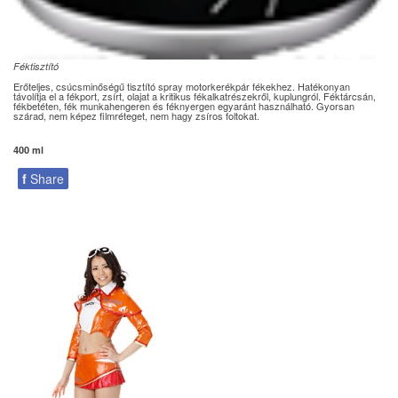
Féktisztító
Erőteljes, csúcsminőségű tisztító spray motorkerékpár fékekhez. Hatékonyan
távolítja el a fékport, zsírt, olajat a kritikus fékalkatrészekről, kuplungról. Féktárcsán,
fékbetéten, fék munkahengeren és féknyergen egyaránt használható. Gyorsan
szárad, nem képez filmréteget, nem hagy zsíros foltokat.
400 ml
f
Share