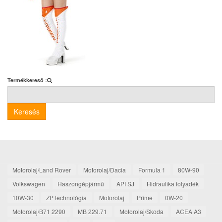
Termékkereső :
Keresés
Motorolaj/Land Rover
Motorolaj/Dacia
Formula 1
80W-90
Volkswagen
Haszongépjármű
API SJ
Hidraulika folyadék
10W-30
ZP technológia
Motorolaj
Prime
0W-20
Motorolaj/B71 2290
MB 229.71
Motorolaj/Skoda
ACEA A3