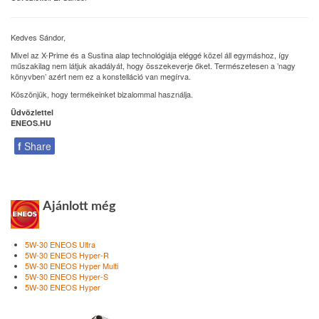
Kedves Sándor,
Mivel az X-Prime és a Sustina alap technológiája eléggé közel áll egymáshoz, így
műszakilag nem látjuk akadályát, hogy összekeverje őket. Természetesen a ’nagy
könyvben’ azért nem ez a konstelláció van megírva.
Köszönjük, hogy termékeinket bizalommal használja.
Üdvözlettel
ENEOS.HU
f
Share
Ajánlott még
5W-30 ENEOS Ultra
5W-30 ENEOS Hyper-R
5W-30 ENEOS Hyper Multi
5W-30 ENEOS Hyper-S
5W-30 ENEOS Hyper