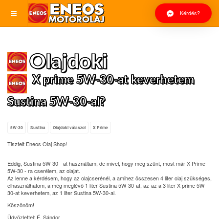
Kérdés?
Olajdoki
X prime 5W-30-at keverhetem
Sustina 5W-30-al?
5W-30
Sustina
Olajdoki válaszol
X Prime
Tisztelt Eneos Olaj Shop!
Eddig, Sustina 5W-30 - at használtam, de mivel, hogy meg szűnt, most már X Prime
5W-30 - ra cserélem, az olajat.
Az lenne a kérdésem, hogy az olajcserénél, a amihez összesen 4 liter olaj szükséges,
elhasználhatom, a még meglévő 1 liter Sustina 5W-30-at, az-az a 3 liter X prime 5W-
30-at keverhetem, az 1 liter Sustina 5W-30-al.
Köszönöm!
Üdvözlettel: É. Sándor