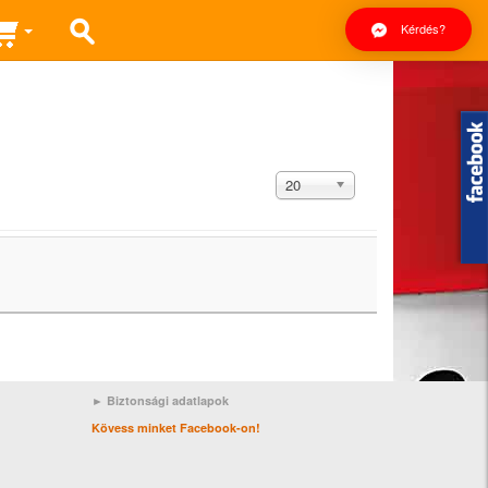
Kérdés?
Tételek
20
#
► Biztonsági adatlapok
Kövess minket Facebook-on!