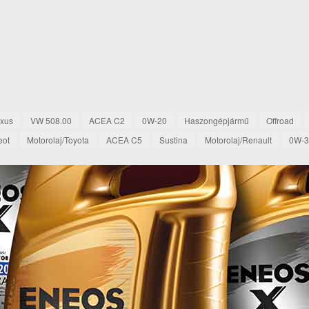
exus
VW 508.00
ACEA C2
0W-20
Haszongépjármű
Offroad
eot
Motorolaj/Toyota
ACEA C5
Sustina
Motorolaj/Renault
0W-3