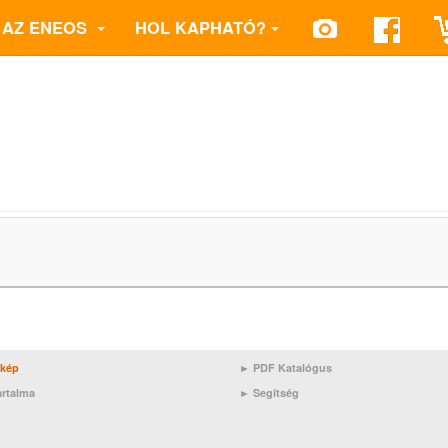
AZ ENEOS
HOL KAPHATÓ?
rkép
► PDF Katalógus
artalma
►
Segítség