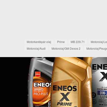
Motorkerékpár olaj
Prime
MB 229.71
Motorolaj/L
Motorolaj/Audi
Motorolaj/GM Dexos 2
Motorolaj/Peug