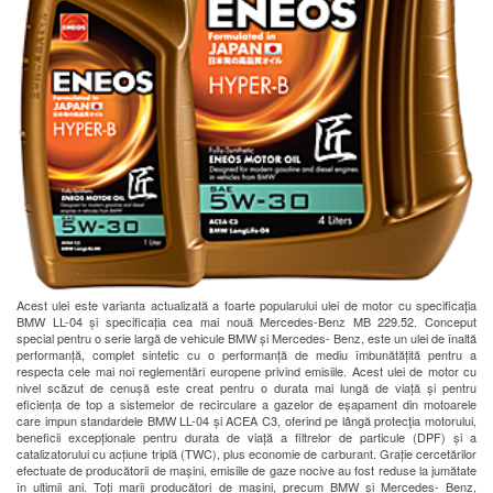
Acest ulei este varianta actualizată a foarte popularului ulei de motor cu specificația
BMW LL-04 și specificația cea mai nouă Mercedes-Benz MB 229.52. Conceput
special pentru o serie largă de vehicule BMW și Mercedes- Benz, este un ulei de înaltă
performanță, complet sintetic cu o performanță de mediu îmbunătățită pentru a
respecta cele mai noi reglementări europene privind emisiile. Acest ulei de motor cu
nivel scăzut de cenușă este creat pentru o durata mai lungă de viață și pentru
eficiența de top a sistemelor de recirculare a gazelor de eșapament din motoarele
care impun standardele BMW LL-04 și ACEA C3, oferind pe lângă protecţia motorului,
beneficii excepționale pentru durata de viață a filtrelor de particule (DPF) și a
catalizatorului cu acțiune triplă (TWC), plus economie de carburant. Grație cercetărilor
efectuate de producătorii de mașini, emisiile de gaze nocive au fost reduse la jumătate
în ultimii ani. Toți marii producători de mașini, precum BMW și Mercedes- Benz,