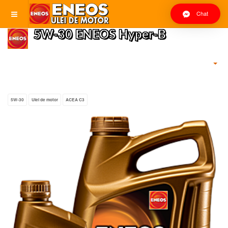
Chat
5W-30 ENEOS Hyper-B
5W-30
Ulei de motor
ACEA C3