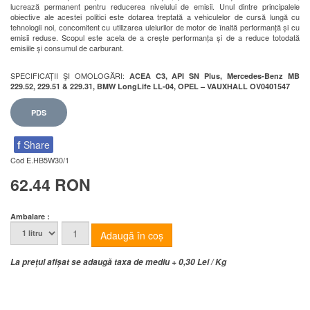
lucrează permanent pentru reducerea nivelului de emisii. Unul dintre principalele
obiective ale acestei politici este dotarea treptată a vehiculelor de cursă lungă cu
tehnologii noi, concomitent cu utilizarea uleiurilor de motor de înaltă performanță și cu
emisii reduse. Scopul este acela de a crește performanța și de a reduce totodată
emisiile și consumul de carburant.
SPECIFICAȚII ŞI OMOLOGĂRI:
ACEA C3, API SN Plus, Mercedes-Benz MB
229.52, 229.51 & 229.31, BMW LongLife LL-04, OPEL – VAUXHALL OV0401547
PDS
f
Share
Cod
E.HB5W30/1
62.44 RON
Ambalare :
La prețul afișat se adaugă taxa de mediu + 0,30 Lei / Kg