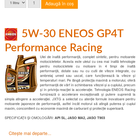
5W-30 ENEOS GP4T
Performance Racing
Ulei de înaltă performanță, complet sintetic, pentru motoarele
motocicletelor. Acesta este uleiul cu cea mai înaltă tehnologie
pentru motocicletele cu motoare în 4 timpi de înaltă
performanță, dotate sau nu cu cutii de viteze integrate, cu
ambreiaj umed sau uscat, care funcționează la viteze și
temperaturi mari. Pe lângă protecţia maximă a motorului, oferă
performanță de vârf în schimbarea vitezei și a cuplului, precum
și în privinţa reacţiei la accelerație. Tehnologia ENEOS Racing
furnizează o accelerare excepțională și putere supremă la
simpla atingere a acceleraţiei. JXTG a selectat cu atenție formule inovatoare pentru
motoarele japoneze de performanță, astfel încât motorul să atingă puterea și cuplul
maxim, concomitent cu economie maximă de carburant și protecție superioară.
SPECIFICAȚII ŞI OMOLOGĂRI:
API SL, JASO MA2, JASO T903
Citește mai departe...