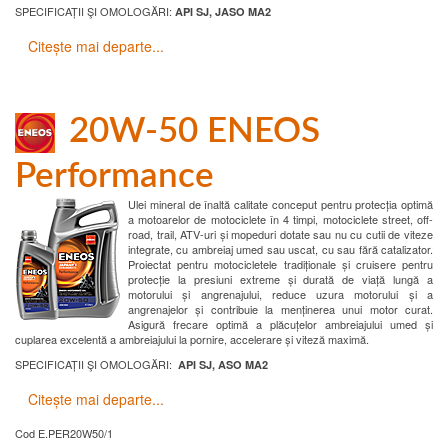
SPECIFICAȚII ŞI OMOLOGĂRI:
API SJ, JASO MA2
Citește mai departe...
20W-50 ENEOS
Performance
Ulei mineral de înaltă calitate conceput pentru protecția optimă
a motoarelor de motociclete în 4 timpi, motociclete street, off-
road, trail, ATV-uri și mopeduri dotate sau nu cu cutii de viteze
integrate, cu ambreiaj umed sau uscat, cu sau fără catalizator.
Proiectat pentru motocicletele tradiționale și cruisere pentru
protecție la presiuni extreme și durată de viață lungă a
motorului și angrenajului, reduce uzura motorului și a
angrenajelor și contribuie la menținerea unui motor curat.
Asigură frecare optimă a plăcuțelor ambreiajului umed și
cuplarea excelentă a ambreiajului la pornire, accelerare și viteză maximă.
SPECIFICAȚII ŞI OMOLOGĂRI:
API SJ, ASO MA2
Citește mai departe...
Cod
E.PER20W50/1