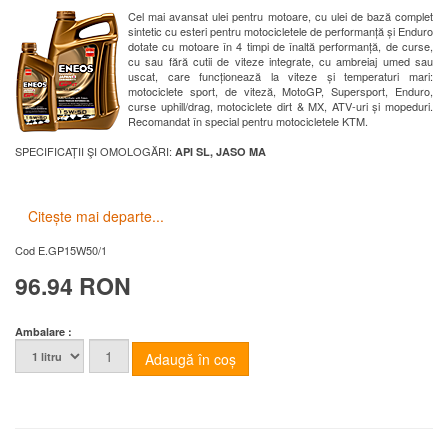
Cel mai avansat ulei pentru motoare, cu ulei de bază complet
sintetic cu esteri pentru motocicletele de performanță și Enduro
dotate cu motoare în 4 timpi de înaltă performanță, de curse,
cu sau fără cutii de viteze integrate, cu ambreiaj umed sau
uscat, care funcționează la viteze și temperaturi mari:
motociclete sport, de viteză, MotoGP, Supersport, Enduro,
curse uphill/drag, motociclete dirt & MX, ATV-uri și mopeduri.
Recomandat în special pentru motocicletele KTM.
SPECIFICAȚII ŞI OMOLOGĂRI:
API SL, JASO MA
Citește mai departe...
Cod
E.GP15W50/1
96.94 RON
Ambalare :