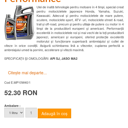
Ulei de înaltă tehnologie pentru motoare în 4 timpi, special creat
pentru motocicletele japoneze Honda, Yamaha, Suzuki,
Kawasaki. Adecvat și pentru motocicletele de mare putere,
scutere, motociclete sport, ATV- uri, motociclete street & road,
trail și off-road, precum și pentru utilaje de putere cu motor în 4
timpi de la producătorii europeni și americani. Performanță
excelentă în motocicletele noi și mai vechi de la toți producătorii
japonezi, americani și europeni, oferind protecție excelentă
motorului și funcționare superioară ambreiajului și cutiei de
viteze în orice condiții. Asigură schimbarea lină a vitezelor, cuplarea perfectă a
ambreiajului umed la pornire, accelerare și viteză maximă.
SPECIFICAȚII ŞI OMOLOGĂRI:
API SJ, JASO MA2
Citește mai departe...
Cod
E.MP10W40/1
52.30 RON
Ambalare :