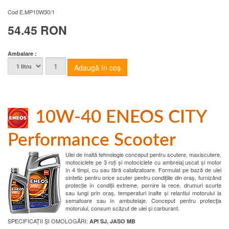
Cod
E.MP10W30/1
54.45 RON
Ambalare :
10W-40 ENEOS CITY
Performance Scooter
Ulei de înaltă tehnologie conceput pentru scutere, maxiscutere,
motociclete pe 3 roți și motociclete cu ambreiaj uscat și motor
în 4 timpi, cu sau fără catalizatoare. Formulat pe bază de ulei
sintetic pentru orice scuter pentru condițiile din oraș, furnizând
protecție în condiții extreme, pornire la rece, drumuri scurte
sau lungi prin oraș, temperaturi înalte și relantiul motorului la
semafoare sau în ambuteiaje. Conceput pentru protecţia
motorului, consum scăzut de ulei și carburant.
SPECIFICAȚII ŞI OMOLOGĂRI:
API SJ, JASO MB