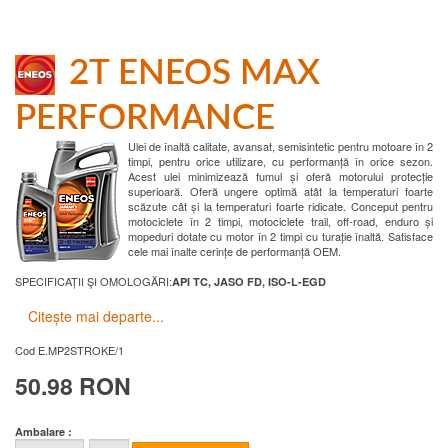
2T ENEOS MAX
PERFORMANCE
Ulei de înaltă calitate, avansat, semisintetic pentru motoare în 2
timpi, pentru orice utilizare, cu performanță în orice sezon.
Acest ulei minimizează fumul și oferă motorului protecție
superioară. Oferă ungere optimă atât la temperaturi foarte
scăzute cât și la temperaturi foarte ridicate. Conceput pentru
motociclete în 2 timpi, motociclete trail, off-road, enduro și
mopeduri dotate cu motor în 2 timpi cu turație înaltă. Satisface
cele mai înalte cerințe de performanță OEM.
SPECIFICAȚII ŞI OMOLOGĂRI:
API TC, JASO FD, ISO-L-EGD
Citește mai departe...
Cod
E.MP2STROKE/1
50.98 RON
Ambalare :