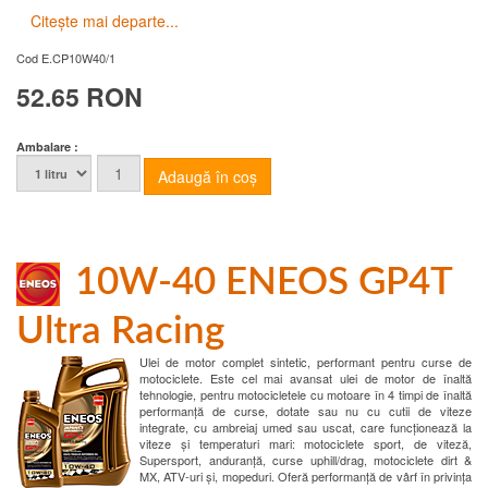
Citește mai departe...
Cod
E.CP10W40/1
52.65 RON
Ambalare :
10W-40 ENEOS GP4T
Ultra Racing
Ulei de motor complet sintetic, performant pentru curse de
motociclete. Este cel mai avansat ulei de motor de înaltă
tehnologie, pentru motocicletele cu motoare în 4 timpi de înaltă
performanță de curse, dotate sau nu cu cutii de viteze
integrate, cu ambreiaj umed sau uscat, care funcționează la
viteze și temperaturi mari: motociclete sport, de viteză,
Supersport, anduranță, curse uphill/drag, motociclete dirt &
MX, ATV-uri și, mopeduri. Oferă performanță de vârf în privința