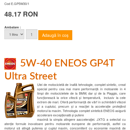
Cod
E.GP5W30/1
48.17 RON
Ambalare :
5W-40 ENEOS GP4T
Ultra Street
Ulei de motocicletă de înaltă tehnologie, complet sintetic, creat
special pentru cea mai mare performanță în motoarele în 4
timpi din motocicletele de la BMW, dar și de la Piaggio, care
funcționează la orice viteză și temperatură, inclusiv la cele
extrem de mari. Oferă performanță de vârf în schimbării vitezei
și a cuplului, precum și a reacţiei la accelerație protejând
motorul la maxim. Tehnologia complet sintetică ENEOS asigură
accelerare excepțională și putere
maximă la simpla atingere aacceleraţiei. JXTG a selectat cu
atenție formule inovatoare pentru motoarele europene de performanță, astfel ca
motorul să atingă puterea și cuplul maxim, concomitent cu economie maximă de