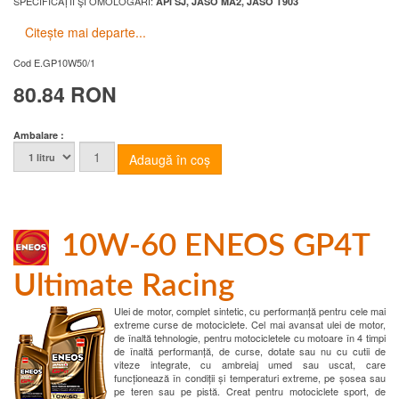
SPECIFICAȚII ŞI OMOLOGĂRI:
API SJ, JASO MA2, JASO T903
Citește mai departe...
Cod
E.GP10W50/1
80.84 RON
Ambalare :
10W-60 ENEOS GP4T
Ultimate Racing
Ulei de motor, complet sintetic, cu performanță pentru cele mai
extreme curse de motociclete. Cel mai avansat ulei de motor,
de înaltă tehnologie, pentru motocicletele cu motoare în 4 timpi
de înaltă performanță, de curse, dotate sau nu cu cutii de
viteze integrate, cu ambreiaj umed sau uscat, care
funcționează în condiții și temperaturi extreme, pe șosea sau
pe teren sau pe pistă. Creat pentru motociclete sport, de