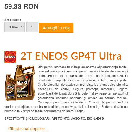
59.33 RON
Ambalare :
2T ENEOS GP4T Ultra
Ulei pentru motoare în 2 timpi de calitate și performanță înalte,
complet sintetic și avansat pentru motocicletele de curse și
sport, Enduro și go-karts de curse, care funcționează în
condiții de competiție extreme, pe șosea, pe teren sau pe pistă.
Grație uleiurilor de bază complet sintetice atent selectate și a
pachetului de aditivi, asigură protecția motorului, ungere
superioară de lungă durată la cele mai extreme temperaturi și
garantează depuneri scăzute și emisie de carbon redusă.
Conceput pentru motocicletele în 2 timpi de performanță și
foarte pretențioase, pentru motociclete speedway, trail, off-road și Enduro, dotate cu
motoare în 2 timpi de înaltă performanță de mare turație.
SPECIFICAȚII ŞI OMOLOGĂRI:
API TC+/TC, JASO FC, ISO-L-EGD
Citește mai departe...