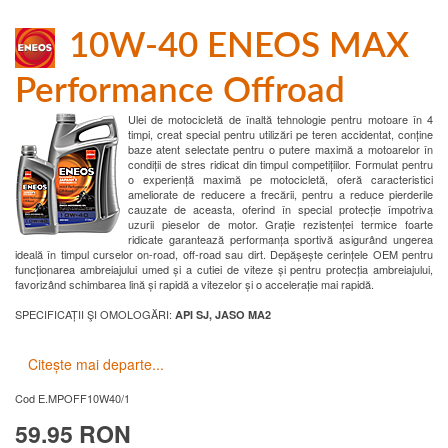
10W-40 ENEOS MAX
Performance Offroad
Ulei de motocicletă de înaltă tehnologie pentru motoare în 4
timpi, creat special pentru utilizări pe teren accidentat, conține
baze atent selectate pentru o putere maximă a motoarelor în
condiții de stres ridicat din timpul competițiilor. Formulat pentru
o experiență maximă pe motocicletă, oferă caracteristici
ameliorate de reducere a frecării, pentru a reduce pierderile
cauzate de aceasta, oferind în special protecție împotriva
uzurii pieselor de motor. Grație rezistenței termice foarte
ridicate garantează performanța sportivă asigurând ungerea
ideală în timpul curselor on-road, off-road sau dirt. Depășește cerințele OEM pentru
funcționarea ambreiajului umed și a cutiei de viteze și pentru protecția ambreiajului,
favorizând schimbarea lină și rapidă a vitezelor și o accelerație mai rapidă.
SPECIFICAȚII ŞI OMOLOGĂRI:
API SJ, JASO MA2
Citește mai departe...
Cod
E.MPOFF10W40/1
59.95 RON