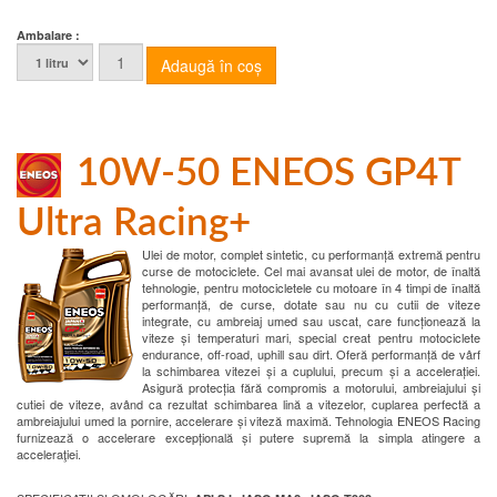
Ambalare :
10W-50 ENEOS GP4T
Ultra Racing+
Ulei de motor, complet sintetic, cu performanță extremă pentru
curse de motociclete. Cel mai avansat ulei de motor, de înaltă
tehnologie, pentru motocicletele cu motoare în 4 timpi de înaltă
performanță, de curse, dotate sau nu cu cutii de viteze
integrate, cu ambreiaj umed sau uscat, care funcționează la
viteze și temperaturi mari, special creat pentru motociclete
endurance, off-road, uphill sau dirt. Oferă performanță de vârf
la schimbarea vitezei și a cuplului, precum și a accelerației.
Asigură protecția fără compromis a motorului, ambreiajului și
cutiei de viteze, având ca rezultat schimbarea lină a vitezelor, cuplarea perfectă a
ambreiajului umed la pornire, accelerare și viteză maximă. Tehnologia ENEOS Racing
furnizează o accelerare excepțională și putere supremă la simpla atingere a
acceleraţiei.