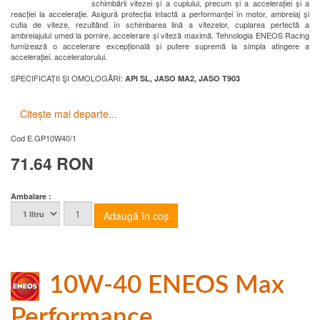
schimbării vitezei și a cuplului, precum și a accelerației și a
reacției la acceleraţie. Asigură protecția intactă a performanței în motor, ambreiaj și
cutia de viteze, rezultând în schimbarea lină a vitezelor, cuplarea perfectă a
ambreiajului umed la pornire, accelerare și viteză maximă. Tehnologia ENEOS Racing
furnizează o accelerare excepțională și putere supremă la simpla atingere a
acceleraţiei. acceleratorului.
SPECIFICAȚII ŞI OMOLOGĂRI:
API SL, JASO MA2, JASO T903
Citește mai departe...
Cod
E.GP10W40/1
71.64 RON
Ambalare :
10W-40 ENEOS Max
Performance