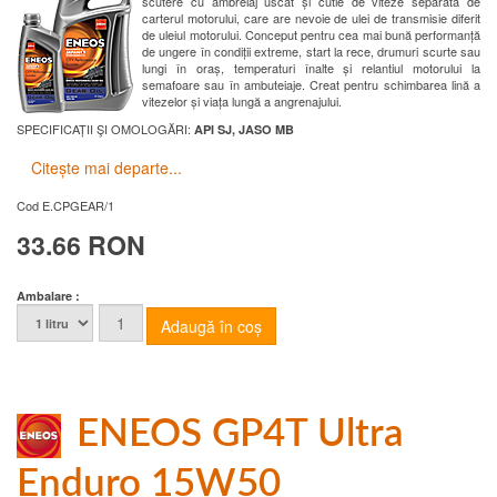
scutere cu ambreiaj uscat și cutie de viteze separată de
carterul motorului, care are nevoie de ulei de transmisie diferit
de uleiul motorului. Conceput pentru cea mai bună performanță
de ungere în condiții extreme, start la rece, drumuri scurte sau
lungi în oraș, temperaturi înalte și relantiul motorului la
semafoare sau în ambuteiaje. Creat pentru schimbarea lină a
vitezelor și viața lungă a angrenajului.
SPECIFICAȚII ŞI OMOLOGĂRI:
API SJ, JASO MB
Citește mai departe...
Cod
E.CPGEAR/1
33.66 RON
Ambalare :
ENEOS GP4T Ultra
Enduro 15W50