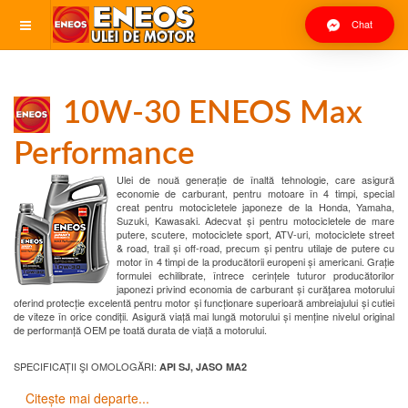
Chat
10W-30 ENEOS Max
Performance
Ulei de nouă generație de înaltă tehnologie, care asigură
economie de carburant, pentru motoare în 4 timpi, special
creat pentru motocicletele japoneze de la Honda, Yamaha,
Suzuki, Kawasaki. Adecvat și pentru motocicletele de mare
putere, scutere, motociclete sport, ATV-uri, motociclete street
& road, trail și off-road, precum și pentru utilaje de putere cu
motor în 4 timpi de la producătorii europeni și americani. Grație
formulei echilibrate, întrece cerințele tuturor producătorilor
japonezi privind economia de carburant și curăţarea motorului
oferind protecție excelentă pentru motor și funcționare superioară ambreiajului și cutiei
de viteze în orice condiții. Asigură viață mai lungă motorului și menține nivelul original
de performanță OEM pe toată durata de viață a motorului.
SPECIFICAȚII ŞI OMOLOGĂRI:
API SJ, JASO MA2
Citește mai departe...