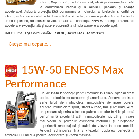
viteze, Supersport, Enduro sau dirt, oferă performanță de vârf
la schimbarea vitezei și a cuplului, precum și reacţia
accelerației. Asigură protecția fără compromis a motorului, ambreiajului și cutiei de
viteze, având ca rezultat schimbarea lină a vitezelor, cuplarea perfectă a ambreiajului
umed la pornire, accelerare și viteză maximă. Tehnologia ENEOS Racing furnizează o
accelerare excepțională și putere supremă la simpla atingere a acceleraţiei.
SPECIFICAȚII ŞI OMOLOGĂRI:
API SL, JASO MA2, JASO T903
Citește mai departe...
15W-50 ENEOS Max
Performance
Ulei de înaltă tehnologie pentru motoare în 4 timpi, special creat
pentru motocicletele europene și americane. Adecvat pentru o
serie largă de motociclete, motociclete de mare putere,
scutere, motociclete sport, street & road, trail și off-road, ATV-
uri, precum și pentru utilaje de putere cu motor în 4 timpi, oferă
performanță excelentă atât în motociletele noi, cât și în cele
mai vechi, și protecție excelentă motorului și funcționare
superioară ambreiajului și cutiei de viteze în orice condiții.
Asigură schimbarea lină a vitezelor, cuplarea perfectă a
ambreiajului umed la pornire, accelerare și viteză maximă.