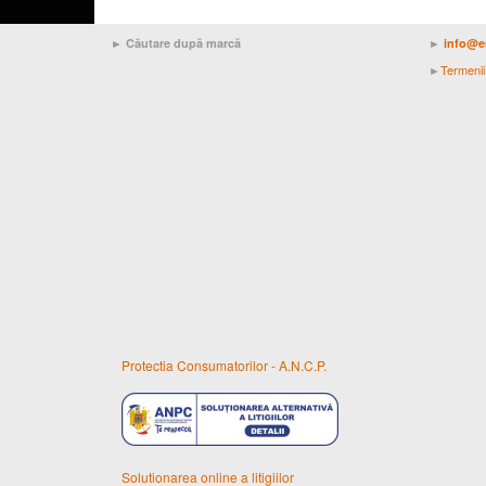
► Căutare după marcă
►
info@e
Termenii 
►
Protectia Consumatorilor - A.N.C.P.
Solutionarea online a litigiilor