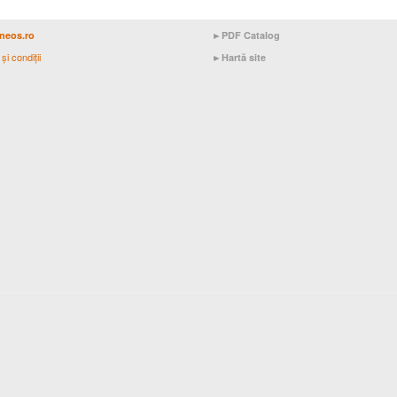
neos.ro
►
PDF Catalog
şi condiţii
►
Hartă site