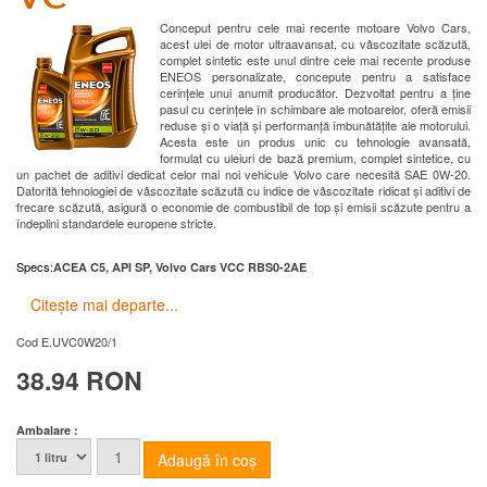
Conceput pentru cele mai recente motoare Volvo Cars,
acest ulei de motor ultraavansat, cu vâscozitate scăzută,
complet sintetic este unul dintre cele mai recente produse
ENEOS personalizate, concepute pentru a satisface
cerințele unui anumit producător. Dezvoltat pentru a ține
pasul cu cerințele în schimbare ale motoarelor, oferă emisii
reduse și o viață și performanță îmbunătățite ale motorului.
Acesta este un produs unic cu tehnologie avansată,
formulat cu uleiuri de bază premium, complet sintetice, cu
un pachet de aditivi dedicat celor mai noi vehicule Volvo care necesită SAE 0W-20.
Datorită tehnologiei de vâscozitate scăzută cu indice de vâscozitate ridicat și aditivi de
frecare scăzută, asigură o economie de combustibil de top și emisii scăzute pentru a
îndeplini standardele europene stricte.
Specs
:
ACEA C5, API SP, Volvo Cars VCC RBS0-2AE
Citește mai departe...
Cod
E.UVC0W20/1
38.94 RON
Ambalare :