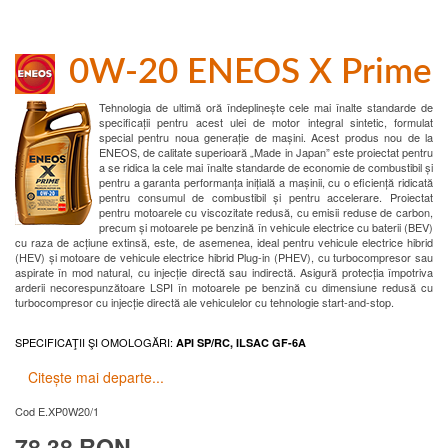
0W-20 ENEOS X Prime
Tehnologia de ultimă oră îndeplinește cele mai înalte standarde de
specificații pentru acest ulei de motor integral sintetic, formulat
special pentru noua generație de mașini. Acest produs nou de la
ENEOS, de calitate superioară „Made in Japan” este proiectat pentru
a se ridica la cele mai înalte standarde de economie de combustibil și
pentru a garanta performanța inițială a mașinii, cu o eficiență ridicată
pentru consumul de combustibil și pentru accelerare. Proiectat
pentru motoarele cu viscozitate redusă, cu emisii reduse de carbon,
precum și motoarele pe benzină în vehicule electrice cu baterii (BEV)
cu raza de acțiune extinsă, este, de asemenea, ideal pentru vehicule electrice hibrid
(HEV) și motoare de vehicule electrice hibrid Plug-in (PHEV), cu turbocompresor sau
aspirate în mod natural, cu injecție directă sau indirectă. Asigură protecția împotriva
arderii necorespunzătoare LSPI în motoarele pe benzină cu dimensiune redusă cu
turbocompresor cu injecție directă ale vehiculelor cu tehnologie start-and-stop.
SPECIFICAŢII ŞI OMOLOGĂRI:
API SP/RC, ILSAC GF-6A
Citește mai departe...
Cod
E.XP0W20/1
78.38 RON