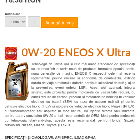
Ambalare :
0W-20 ENEOS X Ultra
Tehnologia de ultimă oră și cele mai înalte standarde de specificații
se reunesc într-o serie nouă de produse, formulate special pentru
noua generație de mașini. ENEOS X respectă cele mai recente
reglementări privind emisiile și economia de combustibil, extinde
durata de viață a motorului datorită conținutului scăzut de sulf și ajută
la prevenirea evenimentelor LSPI. Acest ulei avansat, integral
sintetic, este proiectat pentru motoarele cu viscozitate redusă, cu
emisii reduse de carbon, precum și motoarele pe benzină în vehicule
electrice cu baterii (BEV) cu raza de acțiune extinsă și pentru
vehicule electrice hibrid (HEV) și motoare de vehicule electrice hibrid Plug-in (PHEV),
cu turbocompresor sau aspirate în mod natural, cu injecție directă sau indirectă,
pentru care viscozitatea 0W-20 a fost recomandată de OEM. Ideal pentru motoarele
cu tehnologia start-and-stop, acesta este recomandat pentru Honda, Suzuki,
Mitsubishi, Nissan, Mazda, Toyota și Lexus.
.
SPECIFICAŢII ŞI OMOLOGĂRI:
API SP/RC, ILSAC GF-6A