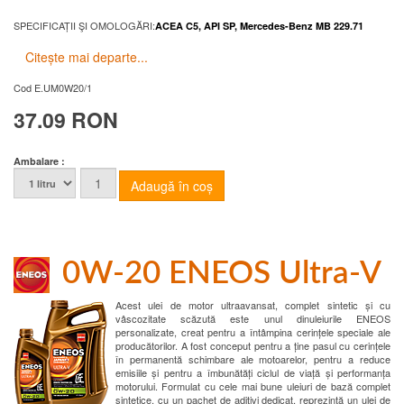
SPECIFICAȚII ŞI OMOLOGĂRI:
ACEA C5, API SP, Mercedes-Benz MB 229.71
Citește mai departe...
Cod
E.UM0W20/1
37.09 RON
Ambalare :
0W-20 ENEOS Ultra-V
Acest ulei de motor ultraavansat, complet sintetic și cu
vâscozitate scăzută este unul dinuleiurile ENEOS
personalizate, creat pentru a întâmpina cerințele speciale ale
producătorilor. A fost conceput pentru a ține pasul cu cerințele
în permanentă schimbare ale motoarelor, pentru a reduce
emisiile și pentru a îmbunătăți ciclul de viață și performanța
motorului. Formulat cu cele mai bune uleiuri de bază complet
sintetice, cu un pachet de aditivi dedicat, reprezintă un ulei de