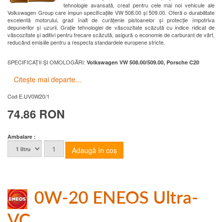
tehnologie avansată, creat pentru cele mai noi vehicule ale
Volkswagen Group care impun specificațiile VW 508.00 și 509.00. Oferă o durabilitate
excelentă motorului, grad înalt de curățenie pistoanelor și protecție împotriva
depunerilor și uzurii. Grație tehnologiei de vâscozitate scăzută cu indice ridicat de
vâscozitate și aditivi pentru frecare scăzută, asigură o economie de carburant de vârf,
reducând emisiile pentru a respecta standardele europene stricte.
SPECIFICAȚII ŞI OMOLOGĂRI:
Volkswagen VW 508.00/509.00, Porsche C20
Citește mai departe...
Cod
E.UV0W20/1
74.86 RON
Ambalare :
0W-20 ENEOS Ultra-
VC