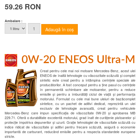
59.26 RON
Ambalare :
0W-20 ENEOS Ultra-M
Creat pentru cele mai noi motoare Mercedes-Benz, acest ulei
ENEOS de înaltă tehnologie cu vâscozitate scăzută și complet
sintetic este creat pentru a întâmpina cerințele speciale ale
producătorilor. A fost conceput pentru a ține pasul cu cerințele
în permanentă schimbare ale motoarelor, pentru a reduce
emisiile și pentru a îmbunătăți ciclul de viață și performanța
motorului. Formulat cu cele mai bune uleiuri de bazăcomplet
sintetice, cu un pachet de aditivi dedicat, reprezintă un ulei
exclusiv de tehnologie avansată, creat pentru vehiculele
Mercedes-Benz care impun specificația de vâscozitate 0W-20 și aprobarea MB
229.71. Oferă o durabilitate excelentă motorului, grad înalt de curățenie pistoanelor și
protecție împotriva depunerilor și uzurii. Grație tehnologiei de vâscozitate scăzută cu
indice ridicat de vâscozitate și aditivi pentru frecare scăzută, asigură o economie
importantă de carburant, reducând emisiile pentru a respecta standardele europene
stricte.