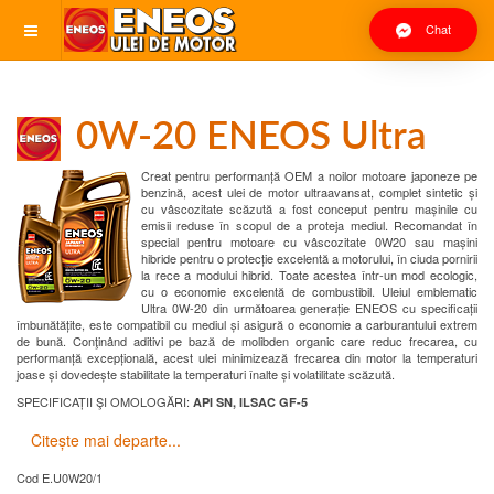
Chat
0W-20 ENEOS Ultra
Creat pentru performanță OEM a noilor motoare japoneze pe
benzină, acest ulei de motor ultraavansat, complet sintetic și
cu vâscozitate scăzută a fost conceput pentru mașinile cu
emisii reduse în scopul de a proteja mediul. Recomandat în
special pentru motoare cu vâscozitate 0W20 sau mașini
hibride pentru o protecție excelentă a motorului, în ciuda pornirii
la rece a modului hibrid. Toate acestea într-un mod ecologic,
cu o economie excelentă de combustibil. Uleiul emblematic
Ultra 0W-20 din următoarea generație ENEOS cu specificații
îmbunătățite, este compatibil cu mediul și asigură o economie a carburantului extrem
de bună. Conţinând aditivi pe bază de molibden organic care reduc frecarea, cu
performanță excepțională, acest ulei minimizează frecarea din motor la temperaturi
joase și dovedește stabilitate la temperaturi înalte și volatilitate scăzută.
SPECIFICAȚII ŞI OMOLOGĂRI:
API SN, ILSAC GF-5
Citește mai departe...
Cod
E.U0W20/1