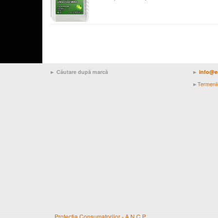
► Căutare după marcă
►
info@e
Termenii 
►
Protectia Consumatorilor - A.N.C.P.