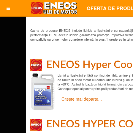
OFERTA DE PROD
Gama de produse ENEOS include lichide antigel-răcire cu capacități e
performanță OEM, aceste lichide garantează protecție împotriva fierberi
compatibile cu orice motor cu ardere internă. În plus, încrederea în tehno
ENEOS Hyper Coo
Lichid antigel-răcire, fără conținut de nitriți, amine ș
de răcire în orice motor cu combustie internă și ca lic
la -69°C. Având la bază un hibrid format din carboxila
Conceput special pentru principalii producători de
Citește mai departe...
ENEOS HYPER COO