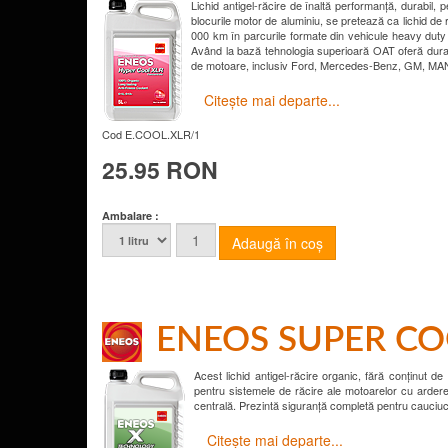
Lichid antigel-răcire de înaltă performanță, durabil,
blocurile motor de aluminiu, se pretează ca lichid de r
000 km în parcurile formate din vehicule heavy duty ș
Având la bază tehnologia superioară OAT oferă durabili
de motoare, inclusiv Ford, Mercedes-Benz, GM, MA
Citește mai departe...
Cod
E.COOL.XLR/1
25.95 RON
Ambalare :
ENEOS SUPER CO
Acest lichid antigel-răcire organic, fără conținut de
pentru sistemele de răcire ale motoarelor cu ardere 
centrală. Prezintă siguranță completă pentru cauciuc, 
Citește mai departe...