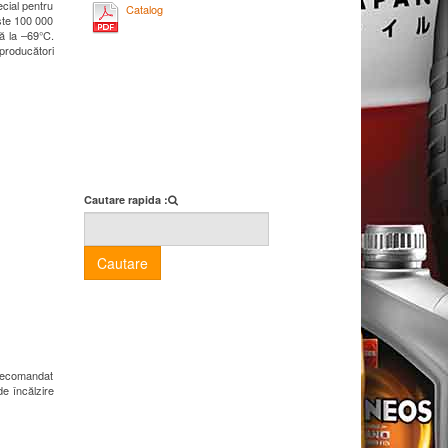
ecial pentru
Catalog
este 100 000
nă la –69°C.
 producători
Cautare rapida :
Cautare
d recomandat
de încălzire