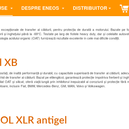
USE
DESPRE ENEOS
DISTRIBUITOR
xcepționale de transfer al căldurii, pentru protecția de durată a motorului. Bazate pe f
i și înghețului până la -69°C. Testate pe larg de flotele heavy duty, dar și celelalte autove
logia acidului organic (OAT) furnizează rezultate excelente în cele mai dificile condiții.
l XB
i fosfați, de înaltă performanță și durabil, cu capacitate superioară de transfer al căldurii, adecv
hid de transfer al căldurii. Bazat pe etilenglicol, garantează protecție împotriva fierberii și îng
t OAT și silicat, oferă viață lungă prin inhibitorul inepuizabil al coroziunii și protecție fără
 motoare, inclusiv Fiat, BMW, Mercedes-Benz, GM, MAN, Volvo și Volkswagen.
L XLR antigel