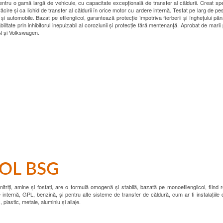
 pentru o gamă largă de vehicule, cu capacitate excepțională de transfer al căldurii. Creat sp
ăcire și ca lichid de transfer al căldurii în orice motor cu ardere internă. Testat pe larg de p
i automobile. Bazat pe etilenglicol, garantează protecție împotriva fierberii și înghețului pâ
tate prin inhibitorul inepuizabil al coroziunii și protecție fără mentenanță. Aprobat de marii
N și Volkswagen.
OL BSG
 nitriți, amine și fosfați, are o formulă omogenă și stabilă, bazată pe monoetilenglicol, fiin
internă, GPL, benzină, și pentru alte sisteme de transfer de căldură, cum ar fi instalațiile 
plastic, metale, aluminiu și aliaje.