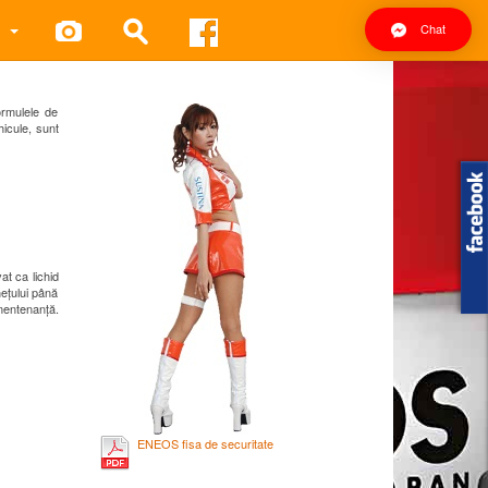
Chat
ormulele de
hicule, sunt
at ca lichid
hețului până
 mentenanță.
ENEOS fisa de securitate