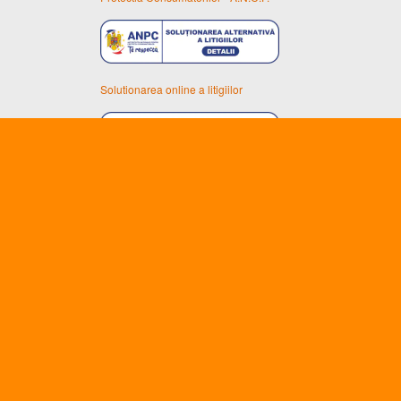
Solutionarea online a litigiilor
Unic importator al uleiurilor ENEOS în România
SZAKAL METAL S.R.L.
Reg Com: J02/20/16.01.2002
CUI: RO14388698
Arad, Calea Timisorii nr. 134-140.
Email:
info@eneos.ro
WEBSHOP:
https://szakalmetal.ro