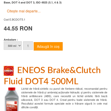
Base, DOT 4 and DOT 3, ISO 4925 (5.1, 4 & 3)
Citește mai departe...
Cod
E.BCDOT5.1
44.55 RON
Ambalare :
ENEOS Brake&Clutch
Fluid DOT4 500ML
Lichid de frână sintetic cu punct de fierbere ridicat, recomandat pentru
sistemele de frână și ambreiaj acționate hidraulic și pentru sistemele de
frână antiblocare (ABS), care necesită un lichid sintetic fără bază
siliconică, DOT 3 sau DOT 4. Creat pentru toate sistemele de frână.
Rezultatul acestei formule speciale este o frânare sigură în cele mai
dificile condiții.