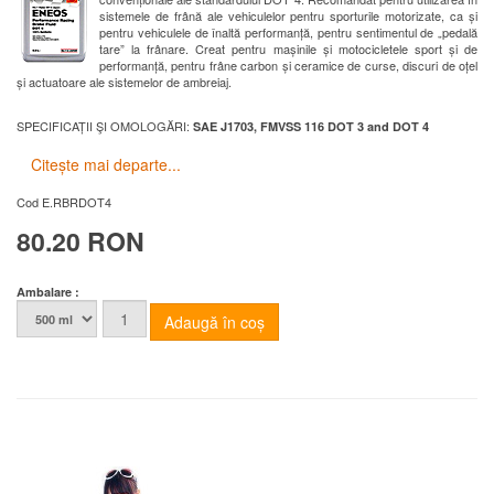
sistemele de frână ale vehiculelor pentru sporturile motorizate, ca și
pentru vehiculele de înaltă performanță, pentru sentimentul de „pedală
tare” la frânare. Creat pentru mașinile și motocicletele sport și de
performanță, pentru frâne carbon și ceramice de curse, discuri de oțel
și actuatoare ale sistemelor de ambreiaj.
SPECIFICAȚII ŞI OMOLOGĂRI:
SAE J1703, FMVSS 116 DOT 3 and DOT 4
Citește mai departe...
Cod
E.RBRDOT4
80.20 RON
Ambalare :