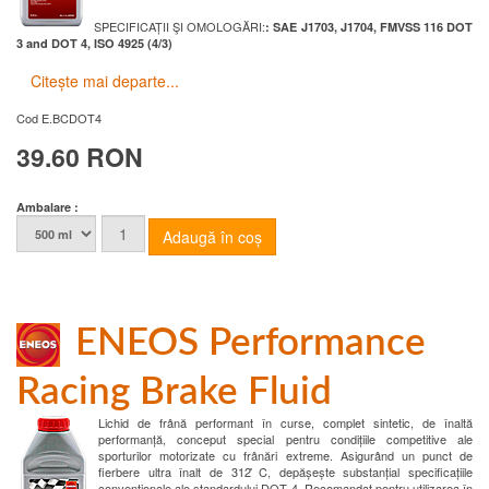
SPECIFICAȚII ŞI OMOLOGĂRI:
: SAE J1703, J1704, FMVSS 116 DOT
3 and DOT 4, ISO 4925 (4/3)
Citește mai departe...
Cod
E.BCDOT4
39.60 RON
Ambalare :
ENEOS Performance
Racing Brake Fluid
Lichid de frână performant în curse, complet sintetic, de înaltă
performanță, conceput special pentru condițiile competitive ale
sporturilor motorizate cu frânări extreme. Asigurând un punct de
fierbere ultra înalt de 312 ̊C, depășește substanțial specificațiile
convenționale ale standardului DOT 4. Recomandat pentru utilizarea în