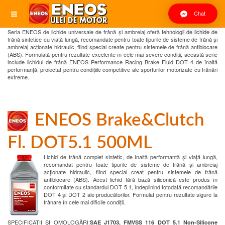
Chat
Seria ENEOS de lichide universale de frână și ambreiaj oferă tehnologii de lichide de
frână sintetice cu viață lungă, recomandate pentru toate tipurile de sisteme de frână și
ambreiaj acționate hidraulic, fiind special create pentru sistemele de frână antiblocare
(ABS). Formulată pentru rezultate excelente în cele mai severe condiții, această serie
include lichidul de frână ENEOS Performance Racing Brake Fluid DOT 4 de înaltă
performanță, proiectat pentru condițiile competitive ale sporturilor motorizate cu frânări
extreme.
ENEOS Brake&Clutch
Fl. DOT5.1 500ML
Lichid de frână complet sintetic, de înaltă performanță și viață lungă,
recomandat pentru toate tipurile de sisteme de frână și ambreiaj
acționate hidraulic, fiind special creat pentru sistemele de frână
antiblocare (ABS). Acest lichid fără bază siliconică este produs în
conformitate cu standardul DOT 5.1, îndeplinind totodată recomandările
DOT 4 și DOT 2 ale producătorilor. Formulat pentru rezultate sigure la
frânare în cele mai dificile condiții.
SPECIFICAȚII ŞI OMOLOGĂRI:
SAE J1703, FMVSS 116 DOT 5.1 Non-Silicone