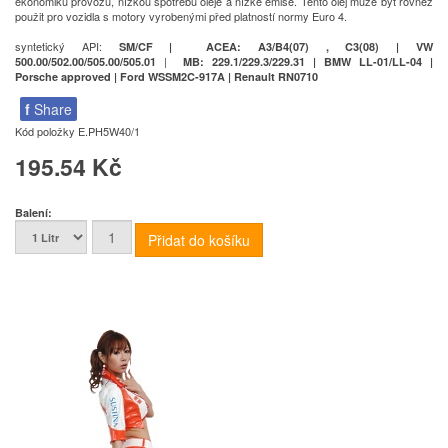
ekonomiku provozu, nízkou spotřebu oleje a nízké emise. Tento olej může být rovněž
použit pro vozidla s motory vyrobenými před platností normy Euro 4.
syntetický API:
SM/CF | ACEA: A3/B4(07) , C3(08) |
VW
|
500.00/502.00/505.00/505.01
MB: 229.1/229.3/229.31 |
BMW LL-01/LL-04 |
Porsche approved |
Ford WSSM2C-917A |
Renault RN0710
f
Share
Kód položky
E.PH5W40/1
195.54 Kč
Balení: