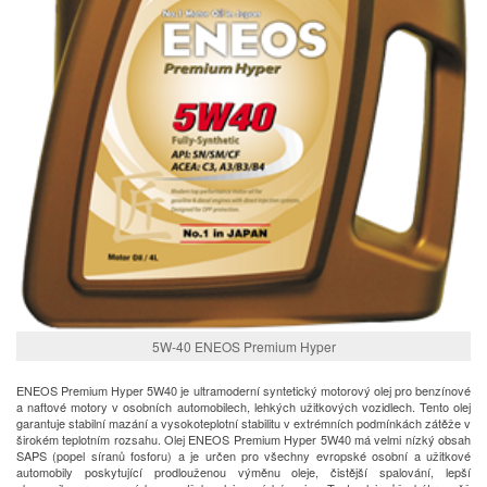
5W-40 ENEOS Premium Hyper
ENEOS Premium Hyper 5W40 je ultramoderní syntetický motorový olej pro benzínové
a naftové motory v osobních automobilech, lehkých užitkových vozidlech. Tento olej
garantuje stabilní mazání a vysokoteplotní stabilitu v extrémních podmínkách zátěže v
širokém teplotním rozsahu. Olej ENEOS Premium Hyper 5W40 má velmi nízký obsah
SAPS (popel síranů fosforu) a je určen pro všechny evropské osobní a užitkové
automobily poskytující prodlouženou výměnu oleje, čistější spalování, lepší