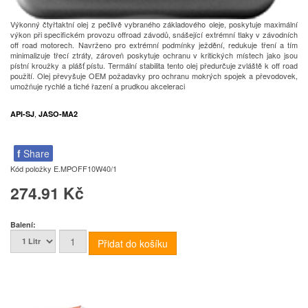
Výkonný čtyřtaktní olej z pečlivě vybraného základového oleje, poskytuje maximální
výkon při specifickém provozu offroad závodů, snášející extrémní tlaky v závodních
off road motorech. Navrženo pro extrémní podmínky ježdění, redukuje tření a tím
minimalizuje třecí ztráty, zároveň poskytuje ochranu v kritických místech jako jsou
pístní kroužky a plášť pístu. Termální stabilita tento olej předurčuje zvláště k off road
použití. Olej převyšuje OEM požadavky pro ochranu mokrých spojek a převodovek,
umožňuje rychlé a tiché řazení a prudkou akceleraci
,
API-SJ
JASO-MA2
f
Share
Kód položky
E.MPOFF10W40/1
274.91 Kč
Balení: